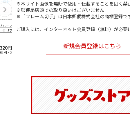
※本サイト画像を無断で使用・転載することを固く禁
※郵便局店頭での取り扱いはございません。
※「フレーム切手」は日本郵便株式会社の商標登録で
ブルーアーカイ
アニメ『ジョジョの
水森亜土／ステッカ
リラックマ／
ご購入には、インターネット会員登録（無料）が必要
」クリアファイル
奇妙な冒険 黄金の
ーセット
ケース
ステッカーセット
風』チョコラータと
セッ
5.0
…
（7）
5.0
（6）
新規会員登録はこちら
,320円
1,969円
600円
1,100円
送料別・税込)
(送料別・税込)
(送料別・税込)
(送料別・税込