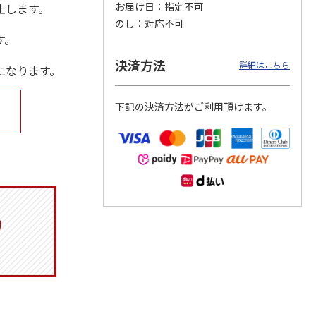
お届け日
指定不可
止します。
のし
対応不可
す。
決済方法
マルチ
令和八年七月場所
リラックマ／クリア
「犬夜叉」アクリル
詳細はこちら
になります。
優勝力士純金製小判
ファイル３点セット
ジオラマスタンド
【安青錦】
（殺生丸）
5.0
（4）
下記の決済方法がご利用頂けます。
605,000円
750円
3,300円
)
(送料・税込)
(送料別・税込)
(送料別・税込)