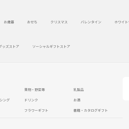
お歳暮
おせち
クリスマス
バレンタイン
ホワイト
グッズストア
ソーシャルギフトストア
果物・野菜等
乳製品
シング
ドリンク
お酒
フラワーギフト
書籍・カタログギフト