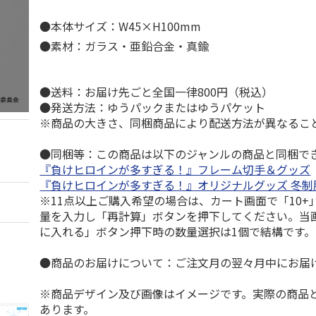
●本体サイズ：W45×H100mm
●素材：ガラス・亜鉛合金・真鍮
●送料：お届け先ごと全国一律800円（税込）
●発送方法：ゆうパックまたはゆうパケット
※商品の大きさ、同梱商品により配送方法が異なるこ
●同梱等：この商品は以下のジャンルの商品と同梱で
『負けヒロインが多すぎる！』フレーム切手＆グッズ
『負けヒロインが多すぎる！』オリジナルグッズ 冬制服v
※11点以上ご購入希望の場合は、カート画面で「10+
量を入力し「再計算」ボタンを押下してください。当
に入れる」ボタン押下時の数量選択は1個で結構です。
●商品のお届けについて：ご注文月の翌々月中にお届
※商品デザイン及び画像はイメージです。実際の商品
あります。