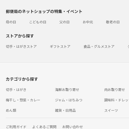
郵便局のネットショップの特集・イベント
母の日
こどもの日
父の日
お中元
敬老の日
ストアから探す
切手・はがきストア
ギフトストア
食品・グルメストア
カテゴリから探す
切手・はがき
海鮮お取り寄せ
肉お取り寄せ
梅干し・惣菜・カレー
ジャム・はちみつ
調味料・ドレッ
めん類
雑貨・日用品
スイーツ
ご利用ガイド
よくあるご質問
お問い合わせ