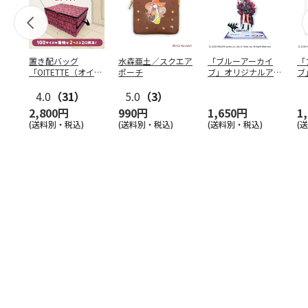
置き配バッグ
水森亜土／スクエア
「ブルーアーカイ
「
「OITETTE（オイテ
ポーチ
ブ」オリジナルアク
ブ
ッテ）」
リルスタンド（イロ
&
4.0
（31）
5.0
（3）
ハ）
2,800円
990円
1,650円
1
(送料別・税込)
(送料別・税込)
(送料別・税込)
(