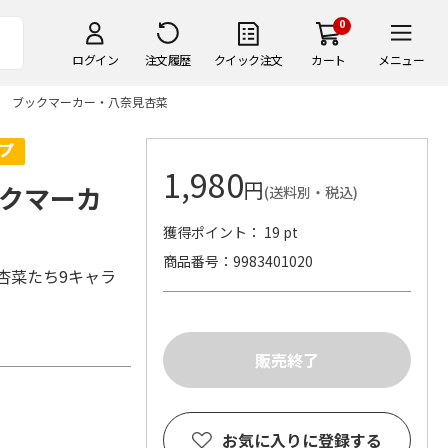
0
ログイン
注文履歴
クイック注文
カート
メニュー
 ブックマーカー・八奈見杏菜
1,980
円
クマーカ
(送料別・税込)
獲得ポイント： 19 pt
商品番号
9983401020
杏菜たち9キャラ
お気に入りに登録する