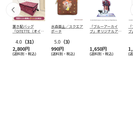
置き配バッグ
水森亜土／スクエア
「ブルーアーカイ
「
「OITETTE（オイテ
ポーチ
ブ」オリジナルアク
ブ
ッテ）」
リルスタンド（イロ
&
4.0
（31）
5.0
（3）
ハ）
2,800円
990円
1,650円
1
(送料別・税込)
(送料別・税込)
(送料別・税込)
(