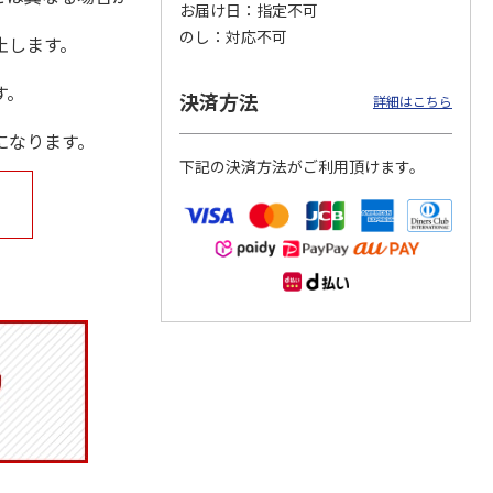
お届け日
指定不可
のし
対応不可
止します。
す。
決済方法
マルチ
令和八年七月場所
リラックマ／クリア
「犬夜叉」アクリル
詳細はこちら
優勝力士純金製小判
ファイル３点セット
ジオラマスタンド
【安青錦】
（殺生丸）
になります。
5.0
（4）
下記の決済方法がご利用頂けます。
605,000円
750円
3,300円
)
(送料・税込)
(送料別・税込)
(送料別・税込)