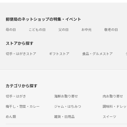
郵便局のネットショップの特集・イベント
母の日
こどもの日
父の日
お中元
敬老の日
ストアから探す
切手・はがきストア
ギフトストア
食品・グルメストア
カテゴリから探す
切手・はがき
海鮮お取り寄せ
肉お取り寄せ
梅干し・惣菜・カレー
ジャム・はちみつ
調味料・ドレッ
めん類
雑貨・日用品
スイーツ