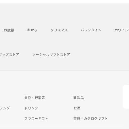
お歳暮
おせち
クリスマス
バレンタイン
ホワイト
グッズストア
ソーシャルギフトストア
果物・野菜等
乳製品
シング
ドリンク
お酒
フラワーギフト
書籍・カタログギフト