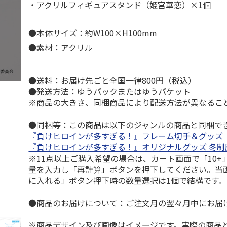
・アクリルフィギュアスタンド（姫宮華恋）×1個
●本体サイズ：約W100×H100mm
●素材：アクリル
●送料：お届け先ごと全国一律800円（税込）
●発送方法：ゆうパックまたはゆうパケット
※商品の大きさ、同梱商品により配送方法が異なるこ
●同梱等：この商品は以下のジャンルの商品と同梱で
『負けヒロインが多すぎる！』フレーム切手＆グッズ
『負けヒロインが多すぎる！』オリジナルグッズ 冬制服v
※11点以上ご購入希望の場合は、カート画面で「10+
量を入力し「再計算」ボタンを押下してください。当
に入れる」ボタン押下時の数量選択は1個で結構です。
●商品のお届けについて：ご注文月の翌々月中にお届
※商品デザイン及び画像はイメージです。実際の商品