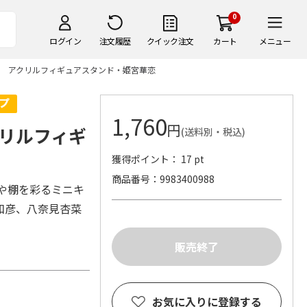
0
ログイン
注文履歴
クイック注文
カート
メニュー
 アクリルフィギュアスタンド・姫宮華恋
1,760
円
リルフィギ
(送料別・税込)
獲得ポイント： 17 pt
商品番号
9983400988
や棚を彩るミニキ
和彦、八奈見杏菜
お気に入りに登録する