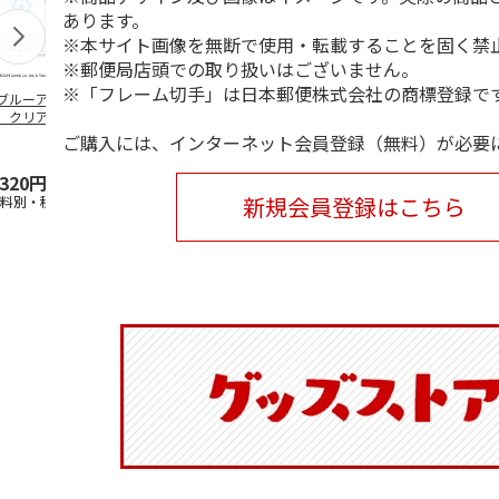
あります。
※本サイト画像を無断で使用・転載することを固く禁
※郵便局店頭での取り扱いはございません。
※「フレーム切手」は日本郵便株式会社の商標登録で
ブルーアーカイ
アニメ『ジョジョの
水森亜土／ステッカ
リラックマ／
」クリアファイル
奇妙な冒険 黄金の
ーセット
ケース
ステッカーセット
風』チョコラータと
ご購入には、インターネット会員登録（無料）が必要
セッ
5.0
…
（7）
5.0
（6）
,320円
1,969円
600円
1,100円
新規会員登録はこちら
送料別・税込)
(送料別・税込)
(送料別・税込)
(送料別・税込