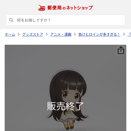
ホーム
グッズストア
アニメ・漫画
負けヒロインが多すぎる！
『