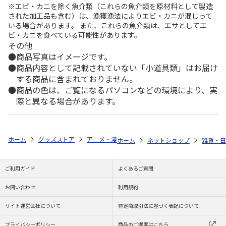
※エビ・カニを除く魚介類（これらの魚介類を原材料として製造
された加工品も含む）は、漁獲漁法によりエビ・カニが混じって
いる場合があります。 また、これらの魚介類は、エサとしてエ
ビ・カニを食べている可能性があります。
その他
商品写真はイメージです。
商品内容として記載されていない「小道具類」はお届け
する商品に含まれておりません。
商品の色は、ご覧になるパソコンなどの環境により、実
際と異なる場合があります。
ホーム
グッズストア
アニメ・漫画
負けヒロインが多すぎる！
負
ホーム
ネットショップ
雑貨・日
ご利用ガイド
よくあるご質問
お問い合わせ
利用規約
サイト運営会社について
特定商取引法に基づく表記について
プライバシーポリシー
商品のご提案はこちら