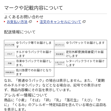
マークや記載内容について
よくあるお問い合わせ
お支払い方法
注文のキャンセルについて
配送情報について
ゆうパック等でお届けしま
ゆうパケットでお届けします
す
チルドゆうパックでお届け
定形外郵便(簡易書留)でお届
します
けします
冷凍ゆうパックでお届けし
レターパックライトでお届け
ます。
します
佐川急便でのお届けとなり
ます
なお、「普通ゆうパック」の場合は表示しません。また、「夏期
のみチルドゆうパック」などとなる場合は、記号での表示はせ
ず、商品内容欄にその旨を表示しています。
アレルギー情報について
商品に「小麦」「そば」「卵」「乳」「落花生」「えび」「か
に」「くるみ」のアレルギー特定8品目を含んでいる場合に品目名
を表示します。