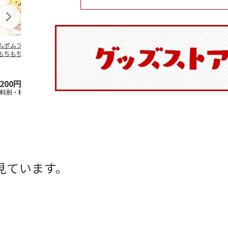
ムポムプリン30th
ポムポムプリン30th
水森亜土／ステッカ
リラックマ／
もちもちもちマス
おもちもちもちクッ
ーセット
ケース
ット
ション
5.0
（6）
,200円
4,950円
600円
1,100円
送料別・税込)
(送料別・税込)
(送料別・税込)
(送料別・税込
見ています。