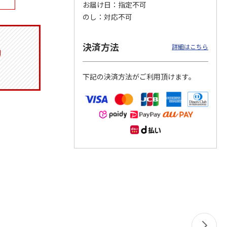
お届け日
指定不可
のし
対応不可
決済方法
マルチ
アニメ『ジョジョの
ポムポムプリン30th
令和八年七月場所
詳細はこちら
奇妙な冒険 黄金の
日付印 Lサイズ
優勝力士純金製小判
風』チョコラータと
【安青錦】
セッ
5.0
…
（7）
下記の決済方法がご利用頂けます。
1,969円
4,950円
605,000円
)
(送料別・税込)
(送料別・税込)
(送料・税込)