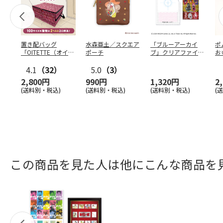
置き配バッグ
水森亜土／スクエア
「ブルーアーカイ
ポ
「OITETTE（オイテ
ポーチ
ブ」クリアファイル
お
ッテ）」
&ステッカーセット
コ
4.1
（32）
5.0
（3）
2,800円
990円
1,320円
2
(送料別・税込)
(送料別・税込)
(送料別・税込)
(
この商品を見た人は他にこんな商品を