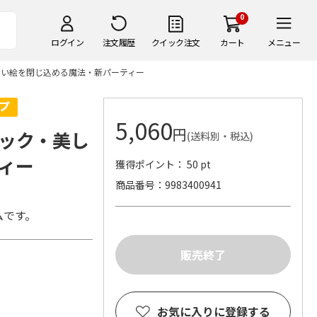
0
ログイン
注文履歴
クイック注文
カート
メニュー
しい絵を閉じ込める魔法・新パーティー
5,060
円
ック・美し
(送料別・税込)
ィー
獲得ポイント： 50 pt
商品番号
9983400941
！
ムです。
お気に入りに登録する