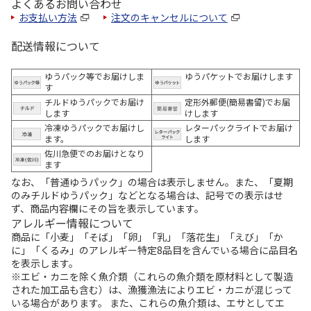
よくあるお問い合わせ
お支払い方法
注文のキャンセルについて
配送情報について
ゆうパック等でお届けしま
ゆうパケットでお届けします
す
チルドゆうパックでお届け
定形外郵便(簡易書留)でお届
します
けします
冷凍ゆうパックでお届けし
レターパックライトでお届け
ます。
します
佐川急便でのお届けとなり
ます
なお、「普通ゆうパック」の場合は表示しません。また、「夏期
のみチルドゆうパック」などとなる場合は、記号での表示はせ
ず、商品内容欄にその旨を表示しています。
アレルギー情報について
商品に「小麦」「そば」「卵」「乳」「落花生」「えび」「か
に」「くるみ」のアレルギー特定8品目を含んでいる場合に品目名
を表示します。
※エビ・カニを除く魚介類（これらの魚介類を原材料として製造
された加工品も含む）は、漁獲漁法によりエビ・カニが混じって
いる場合があります。 また、これらの魚介類は、エサとしてエ