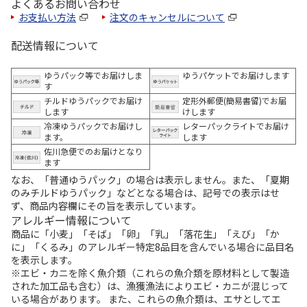
よくあるお問い合わせ
お支払い方法
注文のキャンセルについて
配送情報について
ゆうパック等でお届けしま
ゆうパケットでお届けします
す
チルドゆうパックでお届け
定形外郵便(簡易書留)でお届
します
けします
冷凍ゆうパックでお届けし
レターパックライトでお届け
ます。
します
佐川急便でのお届けとなり
ます
なお、「普通ゆうパック」の場合は表示しません。また、「夏期
のみチルドゆうパック」などとなる場合は、記号での表示はせ
ず、商品内容欄にその旨を表示しています。
アレルギー情報について
商品に「小麦」「そば」「卵」「乳」「落花生」「えび」「か
に」「くるみ」のアレルギー特定8品目を含んでいる場合に品目名
を表示します。
※エビ・カニを除く魚介類（これらの魚介類を原材料として製造
された加工品も含む）は、漁獲漁法によりエビ・カニが混じって
いる場合があります。 また、これらの魚介類は、エサとしてエ