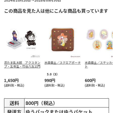
2024年10月20日～2028年09月30日
この商品を見た人は他にこんな商品も買っています
忍たま乱太郎 アクスタン
水森亜土／スクエアポーチ
水森亜土／ステッカ
プ・五年生・竹谷八左ヱ門
ト
5.0
（3）
1,650円
990円
600円
(送料別・税込)
(送料別・税込)
(送料別・税込)
送料
800円（税込）
発送方
ゆうパックまたはゆうパケット