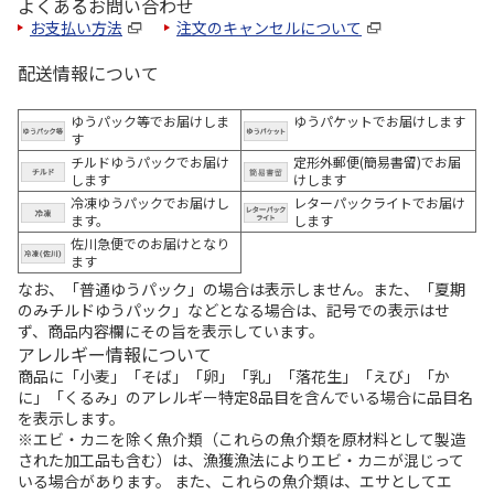
よくあるお問い合わせ
お支払い方法
注文のキャンセルについて
配送情報について
ゆうパック等でお届けしま
ゆうパケットでお届けします
す
チルドゆうパックでお届け
定形外郵便(簡易書留)でお届
します
けします
冷凍ゆうパックでお届けし
レターパックライトでお届け
ます。
します
佐川急便でのお届けとなり
ます
なお、「普通ゆうパック」の場合は表示しません。また、「夏期
のみチルドゆうパック」などとなる場合は、記号での表示はせ
ず、商品内容欄にその旨を表示しています。
アレルギー情報について
商品に「小麦」「そば」「卵」「乳」「落花生」「えび」「か
に」「くるみ」のアレルギー特定8品目を含んでいる場合に品目名
を表示します。
※エビ・カニを除く魚介類（これらの魚介類を原材料として製造
された加工品も含む）は、漁獲漁法によりエビ・カニが混じって
いる場合があります。 また、これらの魚介類は、エサとしてエ