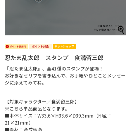
忍たま乱太郎 スタンプ 食満留三郎
『忍たま乱太郎』、全41種のスタンプが登場！
お好きなセリフを書き込んで、お手紙やひとことメッセー
ジに添えてみてね。
【対象キャラクター／食満留三郎】
※こちら単品商品となります。
■本体サイズ：W33.6×H33.6×D39.3mm（印面：
21×21mm）
■素材：合成樹脂