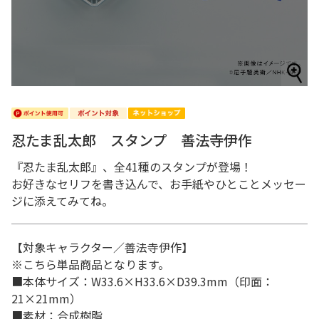
忍たま乱太郎 スタンプ 善法寺伊作
『忍たま乱太郎』、全41種のスタンプが登場！
お好きなセリフを書き込んで、お手紙やひとことメッセー
ジに添えてみてね。
【対象キャラクター／善法寺伊作】
※こちら単品商品となります。
■本体サイズ：W33.6×H33.6×D39.3mm（印面：
21×21mm）
■素材：合成樹脂