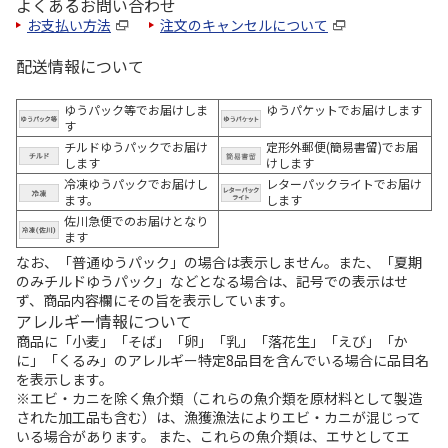
よくあるお問い合わせ
お支払い方法
注文のキャンセルについて
配送情報について
ゆうパック等でお届けしま
ゆうパケットでお届けします
す
チルドゆうパックでお届け
定形外郵便(簡易書留)でお届
します
けします
冷凍ゆうパックでお届けし
レターパックライトでお届け
ます。
します
佐川急便でのお届けとなり
ます
なお、「普通ゆうパック」の場合は表示しません。また、「夏期
のみチルドゆうパック」などとなる場合は、記号での表示はせ
ず、商品内容欄にその旨を表示しています。
アレルギー情報について
商品に「小麦」「そば」「卵」「乳」「落花生」「えび」「か
に」「くるみ」のアレルギー特定8品目を含んでいる場合に品目名
を表示します。
※エビ・カニを除く魚介類（これらの魚介類を原材料として製造
された加工品も含む）は、漁獲漁法によりエビ・カニが混じって
いる場合があります。 また、これらの魚介類は、エサとしてエ