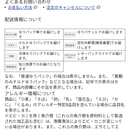
よくあるお問い合わせ
お支払い方法
注文のキャンセルについて
配送情報について
ゆうパック等でお届けしま
ゆうパケットでお届けします
す
チルドゆうパックでお届け
定形外郵便(簡易書留)でお届
します
けします
冷凍ゆうパックでお届けし
レターパックライトでお届け
ます。
します
佐川急便でのお届けとなり
ます
なお、「普通ゆうパック」の場合は表示しません。また、「夏期
のみチルドゆうパック」などとなる場合は、記号での表示はせ
ず、商品内容欄にその旨を表示しています。
アレルギー情報について
商品に「小麦」「そば」「卵」「乳」「落花生」「えび」「か
に」「くるみ」のアレルギー特定8品目を含んでいる場合に品目名
を表示します。
※エビ・カニを除く魚介類（これらの魚介類を原材料として製造
された加工品も含む）は、漁獲漁法によりエビ・カニが混じって
いる場合があります。 また、これらの魚介類は、エサとしてエ