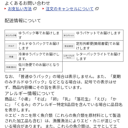
よくあるお問い合わせ
お支払い方法
注文のキャンセルについて
配送情報について
ゆうパック等でお届けしま
ゆうパケットでお届けします
す
チルドゆうパックでお届け
定形外郵便(簡易書留)でお届
します
けします
冷凍ゆうパックでお届けし
レターパックライトでお届け
ます。
します
佐川急便でのお届けとなり
ます
なお、「普通ゆうパック」の場合は表示しません。また、「夏期
のみチルドゆうパック」などとなる場合は、記号での表示はせ
ず、商品内容欄にその旨を表示しています。
アレルギー情報について
商品に「小麦」「そば」「卵」「乳」「落花生」「えび」「か
に」「くるみ」のアレルギー特定8品目を含んでいる場合に品目名
を表示します。
※エビ・カニを除く魚介類（これらの魚介類を原材料として製造
された加工品も含む）は、漁獲漁法によりエビ・カニが混じって
いる場合があります。 また、これらの魚介類は、エサとしてエ