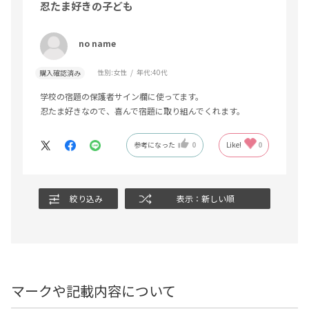
忍たま好きの子ども
no name
性別:
女性
年代:
40代
購入確認済み
学校の宿題の保護者サイン欄に使ってます。
忍たま好きなので、喜んで宿題に取り組んでくれます。
参考になった
0
Like!
0
絞り込み
表示：新しい順
マークや記載内容について