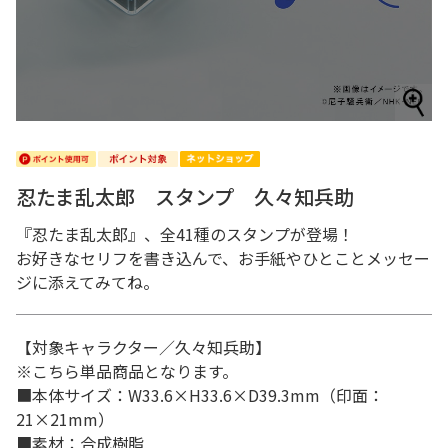
忍たま乱太郎 スタンプ 久々知兵助
『忍たま乱太郎』、全41種のスタンプが登場！
お好きなセリフを書き込んで、お手紙やひとことメッセー
ジに添えてみてね。
【対象キャラクター／久々知兵助】
※こちら単品商品となります。
■本体サイズ：W33.6×H33.6×D39.3mm（印面：
21×21mm）
■素材：合成樹脂