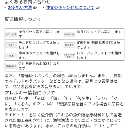
よくあるお問い合わせ
お支払い方法
注文のキャンセルについて
配送情報について
ゆうパック等でお届けしま
ゆうパケットでお届けします
す
チルドゆうパックでお届け
定形外郵便(簡易書留)でお届
します
けします
冷凍ゆうパックでお届けし
レターパックライトでお届け
ます。
します
佐川急便でのお届けとなり
ます
なお、「普通ゆうパック」の場合は表示しません。また、「夏期
のみチルドゆうパック」などとなる場合は、記号での表示はせ
ず、商品内容欄にその旨を表示しています。
アレルギー情報について
商品に「小麦」「そば」「卵」「乳」「落花生」「えび」「か
に」「くるみ」のアレルギー特定8品目を含んでいる場合に品目名
を表示します。
※エビ・カニを除く魚介類（これらの魚介類を原材料として製造
された加工品も含む）は、漁獲漁法によりエビ・カニが混じって
いる場合があります。 また、これらの魚介類は、エサとしてエ