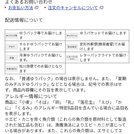
よくあるお問い合わせ
お支払い方法
注文のキャンセルについて
配送情報について
ゆうパック等でお届けしま
ゆうパケットでお届けします
す
チルドゆうパックでお届け
定形外郵便(簡易書留)でお届
します
けします
冷凍ゆうパックでお届けし
レターパックライトでお届け
ます。
します
佐川急便でのお届けとなり
ます
なお、「普通ゆうパック」の場合は表示しません。また、「夏期
のみチルドゆうパック」などとなる場合は、記号での表示はせ
ず、商品内容欄にその旨を表示しています。
アレルギー情報について
商品に「小麦」「そば」「卵」「乳」「落花生」「えび」「か
に」「くるみ」のアレルギー特定8品目を含んでいる場合に品目名
を表示します。
※エビ・カニを除く魚介類（これらの魚介類を原材料として製造
された加工品も含む）は、漁獲漁法によりエビ・カニが混じって
いる場合があります。 また、これらの魚介類は、エサとしてエ