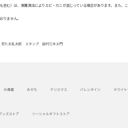
も含む）は、漁獲漁法によりエビ・カニが混じっている場合があります。また、こ
おりません。
忍たま乱太郎 スタンプ 田村三木ヱ門
お歳暮
おせち
クリスマス
バレンタイン
ホワイト
グッズストア
ソーシャルギフトストア