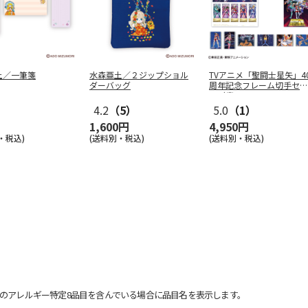
土／一筆箋
水森亜土／２ジップショル
TVアニメ「聖闘士星矢」4
ダーバッグ
周年記念フレーム切手セッ
ト（青
…
4.2
（5）
5.0
（1）
1,600円
4,950円
・税込)
(送料別・税込)
(送料別・税込)
のアレルギー特定8品目を含んでいる場合に品目名を表示します。