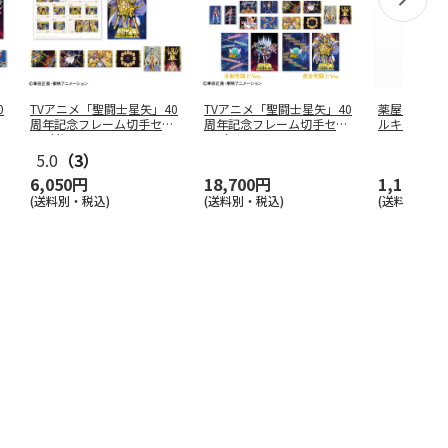
0
TVアニメ「聖闘士星矢」40
TVアニメ「聖闘士星矢」40
薬屋のひと
周年記念フレーム切手セッ
周年記念フレーム切手セッ
ルキーホル
ト（黄
…
ト（コ
…
5.0
（3）
6,050円
18,700円
1,100円
(送料別・税込)
(送料別・税込)
(送料別・税込