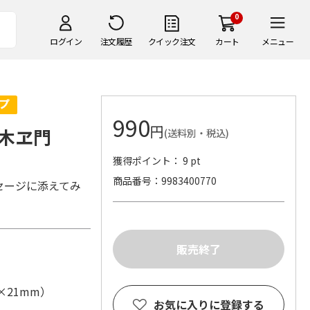
0
ログイン
注文履歴
クイック注文
カート
メニュー
990
円
木ヱ門
(送料別・税込)
獲得ポイント： 9 pt
商品番号
9983400770
セージに添えてみ
1×21mm）
お気に入りに登録する