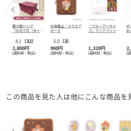
置き配バッグ
水森亜土／スクエア
「ブルーアーカイ
ポ
「OITETTE（オイテ
ポーチ
ブ」クリアファイル
お
ッテ）」
&ステッカーセット
コ
4.1
（32）
5.0
（3）
2,800円
990円
1,320円
2
(送料別・税込)
(送料別・税込)
(送料別・税込)
(
この商品を見た人は他にこんな商品を