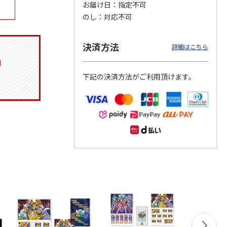
お届け日
指定不可
のし
対応不可
決済方法
マルチ
アニメ『ジョジョの
ポムポムプリン30th
令和八年七月場所
詳細はこちら
奇妙な冒険 黄金の
日付印 Lサイズ
優勝力士純金製小判
風』チョコラータと
【安青錦】
セッ
5.0
…
（7）
下記の決済方法がご利用頂けます。
1,969円
4,950円
605,000円
)
(送料別・税込)
(送料別・税込)
(送料・税込)