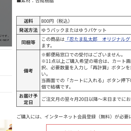
■素材：合成樹脂
送料
800円（税込）
発送方法
ゆうパックまたはゆうパケット
この商品は
「忍たま乱太郎 オリジナルグ
同梱等
ます。
※郵便局窓口での受付はございません。
※11点以上ご購入希望の場合は、カート画
択、必要数量を入力し「再計算」ボタンを
備考
い。
当画面での「カートに入れる」ボタン押下
個で結構です。
お届け予
ご注文月の翌々月20日以降～末日までに
定日
ご購入には、インターネット会員登録（無料）が必要