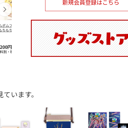
新規会員登録はこちら
ムポムプリン30th
ポムポムプリン30th
水森亜土／ステッカ
リラックマ／
もちもちもちマス
おもちもちもちクッ
ーセット
ケース
ット
ション
5.0
（6）
,200円
4,950円
600円
1,100円
送料別・税込)
(送料別・税込)
(送料別・税込)
(送料別・税込
見ています。