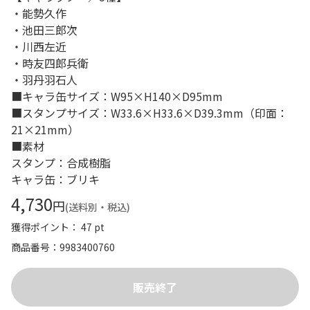
・能勢久作
・池田三郎次
・川西左近
・時友四郎兵衛
・羽丹羽石人
■キャラ缶サイズ：W95×H140×D95mm
■スタンプサイズ：W33.6×H33.6×D39.3mm（印面：
21×21mm）
■素材
スタンプ：合成樹脂
キャラ缶：ブリキ
4,730
円
(送料別・税込)
獲得ポイント： 47 pt
商品番号
9983400760