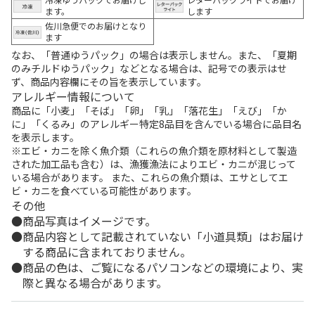
ます。
します
佐川急便でのお届けとなり
ます
なお、「普通ゆうパック」の場合は表示しません。また、「夏期
のみチルドゆうパック」などとなる場合は、記号での表示はせ
ず、商品内容欄にその旨を表示しています。
アレルギー情報について
商品に「小麦」「そば」「卵」「乳」「落花生」「えび」「か
に」「くるみ」のアレルギー特定8品目を含んでいる場合に品目名
を表示します。
※エビ・カニを除く魚介類（これらの魚介類を原材料として製造
された加工品も含む）は、漁獲漁法によりエビ・カニが混じって
いる場合があります。 また、これらの魚介類は、エサとしてエ
ビ・カニを食べている可能性があります。
その他
商品写真はイメージです。
商品内容として記載されていない「小道具類」はお届け
する商品に含まれておりません。
商品の色は、ご覧になるパソコンなどの環境により、実
際と異なる場合があります。