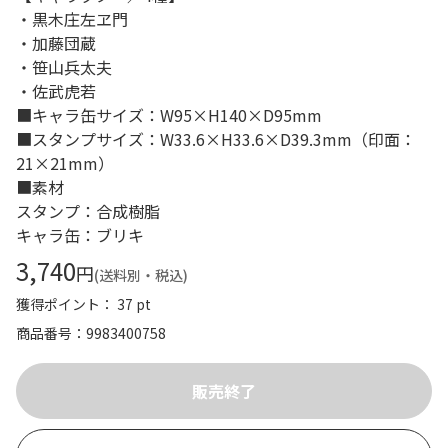
・黒木庄左ヱ門
・加藤団蔵
・笹山兵太夫
・佐武虎若
■キャラ缶サイズ：W95×H140×D95mm
■スタンプサイズ：W33.6×H33.6×D39.3mm（印面：
21×21mm）
■素材
スタンプ：合成樹脂
キャラ缶：ブリキ
3,740
円
(送料別・税込)
獲得ポイント： 37 pt
商品番号
9983400758