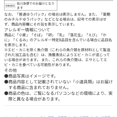
佐川急便でのお届けとなり
ます
なお、「普通ゆうパック」の場合は表示しません。また、「夏期
のみチルドゆうパック」などとなる場合は、記号での表示はせ
ず、商品内容欄にその旨を表示しています。
アレルギー情報について
商品に「小麦」「そば」「卵」「乳」「落花生」「えび」「か
に」「くるみ」のアレルギー特定8品目を含んでいる場合に品目名
を表示します。
※エビ・カニを除く魚介類（これらの魚介類を原材料として製造
された加工品も含む）は、漁獲漁法によりエビ・カニが混じって
いる場合があります。 また、これらの魚介類は、エサとしてエ
ビ・カニを食べている可能性があります。
その他
商品写真はイメージです。
商品内容として記載されていない「小道具類」はお届け
する商品に含まれておりません。
商品の色は、ご覧になるパソコンなどの環境により、実
際と異なる場合があります。