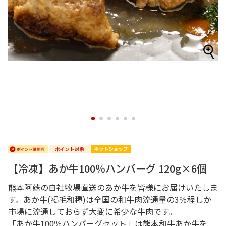
1
2
3
4
5
6
【冷凍】あか牛100％ハンバーグ 120g×6個
熊本阿蘇の自社牧場直送のあか牛を皆様にお届けいたしま
す。あか牛(褐毛和種)は全国の和牛肉流通量の3％程しか
市場に流通しておらず大変に希少な牛肉です。
「あか牛100％ハンバーグセット」は熊本和牛あか牛を