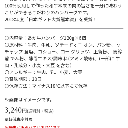
100％使用して作った和牛本来の肉の旨さを十分に味わう
ことができるこだわりのハンバーグです。
2018年度「日本ギフト大賞熊本賞」を受賞！
〇内容量：あか牛ハンバーグ120g×6個
〇原材料：牛肉、牛乳、ソテードオニ オン、パン粉、 ケ
チャップ 食塩、コショー、コー グリッツ、上新粉、 馬鈴
薯 でん粉、酵母エキス/調味 料(アミノ酸等)、(一部に 牛
肉・乳成分・小麦・大豆 を含む）
〇アレルギー：牛肉、乳、小麦、大豆
〇賞味期限：30日
〇保存方法：マイナス18℃以下にて保存
※画像はイメージです。
3,240
円
(送料別・税込)
※軽減税率対象
配送先が限られている商品です。