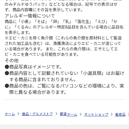
のみチルドゆうパック」などとなる場合は、記号での表示はせ
ず、商品内容欄にその旨を表示しています。
アレルギー情報について
商品に「小麦」「そば」「卵」「乳」「落花生」「えび」「か
に」「くるみ」のアレルギー特定8品目を含んでいる場合に品目名
を表示します。
※エビ・カニを除く魚介類（これらの魚介類を原材料として製造
された加工品も含む）は、漁獲漁法によりエビ・カニが混じって
いる場合があります。 また、これらの魚介類は、エサとしてエ
ビ・カニを食べている可能性があります。
その他
商品写真はイメージです。
商品内容として記載されていない「小道具類」はお届け
する商品に含まれておりません。
商品の色は、ご覧になるパソコンなどの環境により、実
際と異なる場合があります。
ホーム
食品・グルメストア
都道府県から探す
熊本県
【冷凍】あか
ホーム
ネットショップ
畜産品