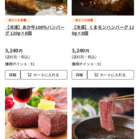
【冷凍】あか牛100％ハンバー
【冷凍】くまモンハンバーグ 12
グ 120g×6個
0g×6個
3,240
3,240
円
円
(送料別・税込)
(送料別・税込)
獲得ポイント :
32
獲得ポイント :
32
詳細
カートに入れる
詳細
カートに入れる