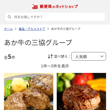
ホーム
食品・グルメストア
あか牛の三協グループ
あか牛の三協グループ
5
並べ替え：
全
件
1件～5件を表示