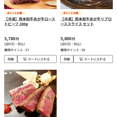
【冷凍】熊本和牛あか牛ロース
【冷凍】熊本和牛あか牛リブロ
トビーフ 200g
ーススライス セット
3,780
5,800
円
円
(送料別・税込)
(送料別・税込)
獲得ポイント :
37
獲得ポイント :
58
詳細
カートに入れる
詳細
カートに入れる