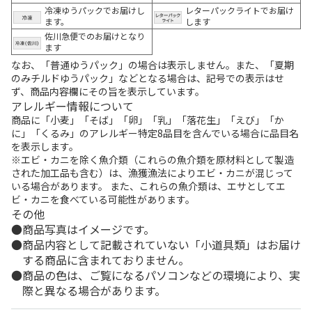
冷凍ゆうパックでお届けし
レターパックライトでお届け
ます。
します
佐川急便でのお届けとなり
ます
なお、「普通ゆうパック」の場合は表示しません。また、「夏期
のみチルドゆうパック」などとなる場合は、記号での表示はせ
ず、商品内容欄にその旨を表示しています。
アレルギー情報について
商品に「小麦」「そば」「卵」「乳」「落花生」「えび」「か
に」「くるみ」のアレルギー特定8品目を含んでいる場合に品目名
を表示します。
※エビ・カニを除く魚介類（これらの魚介類を原材料として製造
された加工品も含む）は、漁獲漁法によりエビ・カニが混じって
いる場合があります。 また、これらの魚介類は、エサとしてエ
ビ・カニを食べている可能性があります。
その他
商品写真はイメージです。
商品内容として記載されていない「小道具類」はお届け
する商品に含まれておりません。
商品の色は、ご覧になるパソコンなどの環境により、実
際と異なる場合があります。