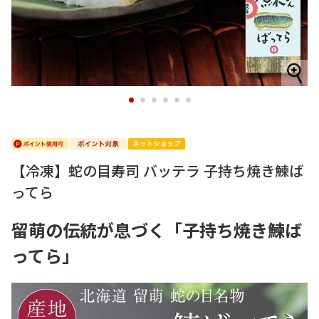
1
2
3
4
5
6
【冷凍】蛇の目寿司 バッテラ 子持ち焼き鰊ば
ってら
留萌の伝統が息づく「子持ち焼き鰊ば
ってら」