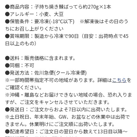
●商品内容：子持ち焼き鰊ばってら約270g×1本
●アレルギー：小麦、大豆
●保管条件：要冷凍(-18℃以下) ※解凍後はその日のう
ちにお召し上がりください
●賞味期限：製造から冷凍で90日（目安：出荷時点で45
日以上のもの）
●送料：販売価格に含まれます。
●同梱：不可
●発送方法：佐川急便(クール冷凍便)
※一部時間帯指定不可の地域があります。詳細は
こちら
を
ご確認ください。
※沖縄・離島などお届けできない地域の場合、恐れ入りま
すが、ご注文をキャンセルさせていただきます。
●発送日：ご注文からおよそ7日以内に出荷いたします。
※土日祝日、年末年始、GW、お盆などの休業中は出荷で
きません。休業明けにご注文順に出荷いたします。
●配達希望日：ご注文日の翌日から数えて13日目以降～