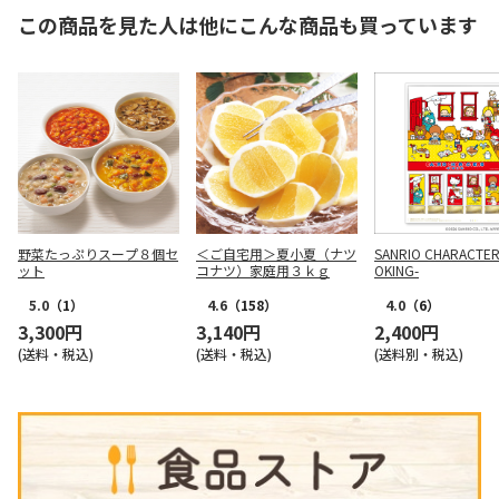
この商品を見た人は他にこんな商品も買っています
野菜たっぷりスープ８個セ
＜ご自宅用＞夏小夏（ナツ
SANRIO CHARACTER
ット
コナツ）家庭用３ｋｇ
OKING-
5.0
（1）
4.6
（158）
4.0
（6）
3,300円
3,140円
2,400円
(送料・税込)
(送料・税込)
(送料別・税込)