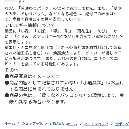
ます
なお、「普通ゆうパック」の場合は表示しません。また、「夏期
のみチルドゆうパック」などとなる場合は、記号での表示はせ
ず、商品内容欄にその旨を表示しています。
アレルギー情報について
商品に「小麦」「そば」「卵」「乳」「落花生」「えび」「か
に」「くるみ」のアレルギー特定8品目を含んでいる場合に品目名
を表示します。
※エビ・カニを除く魚介類（これらの魚介類を原材料として製造
された加工品も含む）は、漁獲漁法によりエビ・カニが混じって
いる場合があります。 また、これらの魚介類は、エサとしてエ
ビ・カニを食べている可能性があります。
その他
商品写真はイメージです。
商品内容として記載されていない「小道具類」はお届け
する商品に含まれておりません。
商品の色は、ご覧になるパソコンなどの環境により、実
際と異なる場合があります。
ホーム
ショップ一覧
ENGAWA
ブルーロック フレーム切手セット
ホーム
ネットショップ
切手・グ