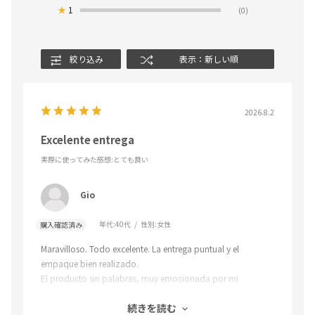
★
1
(0)
絞り込み
表示：新しい順
2026.8.2
Excelente entrega
実際に使ってみた感想
:とても良い
Gio
年代:
40代
性別:
女性
購入確認済み
Maravilloso. Todo excelente. La entrega puntual y el
empaque bien realizado.
El producto sin palabras, muy emocionada por mi
colección de Saint Seya, calidad 100%
続きを読む
Gracias Japan Post