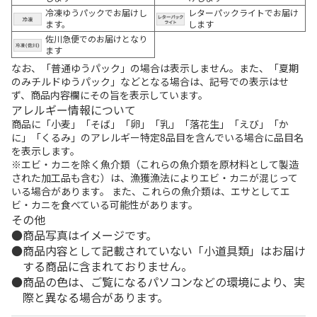
冷凍ゆうパックでお届けし
レターパックライトでお届け
ます。
します
佐川急便でのお届けとなり
ます
なお、「普通ゆうパック」の場合は表示しません。また、「夏期
のみチルドゆうパック」などとなる場合は、記号での表示はせ
ず、商品内容欄にその旨を表示しています。
アレルギー情報について
商品に「小麦」「そば」「卵」「乳」「落花生」「えび」「か
に」「くるみ」のアレルギー特定8品目を含んでいる場合に品目名
を表示します。
※エビ・カニを除く魚介類（これらの魚介類を原材料として製造
された加工品も含む）は、漁獲漁法によりエビ・カニが混じって
いる場合があります。 また、これらの魚介類は、エサとしてエ
ビ・カニを食べている可能性があります。
その他
商品写真はイメージです。
商品内容として記載されていない「小道具類」はお届け
する商品に含まれておりません。
商品の色は、ご覧になるパソコンなどの環境により、実
際と異なる場合があります。