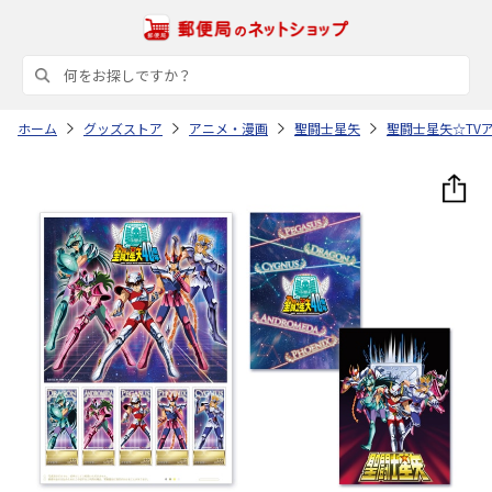
ホーム
グッズストア
アニメ・漫画
聖闘士星矢
聖闘士星矢☆TV