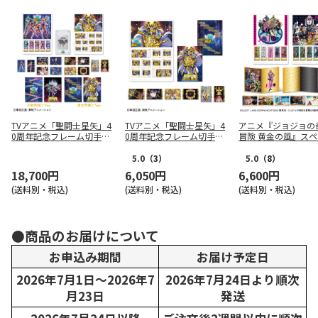
TVアニメ「聖闘士星矢」4
TVアニメ「聖闘士星矢」4
アニメ『ジョジョの
0周年記念フレーム切手セ
0周年記念フレーム切手セ
冒険 黄金の風』ス
ット（コンプリート）
ット（黄金聖闘士Ver）
ルフレーム切手セッ
5.0
（3）
5.0
（8）
18,700円
6,050円
6,600円
(送料別・税込)
(送料別・税込)
(送料別・税込)
●商品のお届けについて
お申込み期間
お届け予定日
2026年7月1日～2026年7
2026年7月24日より順次
月23日
発送