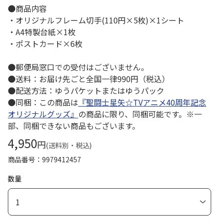
●商品内容
・オリジナルフレーム切手(110円×5枚)×1シート
・A4特製台紙×1枚
・ポストカード×6枚
●郵便局窓口での受付はございません。
●送料：お届け先ごと全国一律990円（税込）
●配送方法：ゆうパケットまたはゆうパック
●同梱：この商品は
『聖闘士星矢☆TVアニメ40周年記念
オリジナルグッズ』
の商品に限り、同梱可能です。※一
部、同梱できない商品もございます。
4,950
円
(送料別・税込)
商品番号
9979412457
数量
1