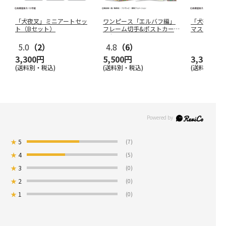
「犬夜叉」ミニアートセッ
ワンピース「エルバフ編」
「犬夜叉」
ト（Bセット）
フレーム切手&ポストカー
マスタンド
ドセット
5.0
（2）
4.8
（6）
3,300円
5,500円
3,300円
(送料別・税込)
(送料別・税込)
(送料別・税込
★
5
(7)
★
4
(5)
★
3
(0)
★
2
(0)
★
1
(0)