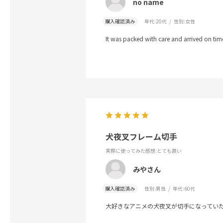
no name
購入確認済み
年代:
20代
性別:
女性
It was packed with care and arrived on time. 
犬夜叉フレーム切手
実際に使ってみた感想
:とても良い
みやさん
購入確認済み
性別:
男性
年代:
60代
大好きなアニメの犬夜叉が切手になってい