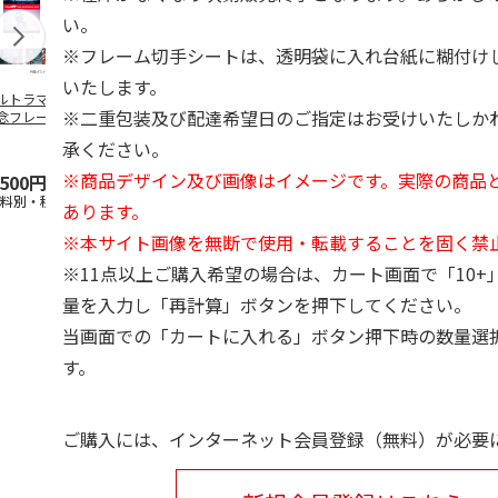
い。
※フレーム切手シートは、透明袋に入れ台紙に糊付け
いたします。
ルトラマン60周年
「昭和100年」記念
ワンピース「エルバ
TVアニメ「
※二重包装及び配達希望日のご指定はお受けいたしか
念フレーム切手コ
昭和の鉄道フレーム
フ編」フレーム切手
矢」40周年
クションスタンダ
切手セット Vol
…
&ポストカードセッ
ーム切手セッ
承ください。
…
4.8
（11）
ト
4.8
（6）
（黄
5.0
…
（3）
※商品デザイン及び画像はイメージです。実際の商品
,500円
4,400円
5,500円
6,050円
送料別・税込)
(送料別・税込)
(送料別・税込)
(送料別・税込
あります。
※本サイト画像を無断で使用・転載することを固く禁
※11点以上ご購入希望の場合は、カート画面で「10+
量を入力し「再計算」ボタンを押下してください。
当画面での「カートに入れる」ボタン押下時の数量選
す。
ご購入には、インターネット会員登録（無料）が必要