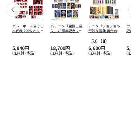
バレーボール男子日
TVアニメ「聖闘士星
アニメ『ジョジョの
ウ
本代表 2026 オリジ
矢」40周年記念フレ
奇妙な冒険 黄金の
記
ナルフレーム切手
…
ーム切手セット
風』スペシャルフレ
レ
（コ
…
ーム
5.0
…
（8）
ー
5,940円
18,700円
6,600円
5
(送料別・税込)
(送料別・税込)
(送料別・税込)
(