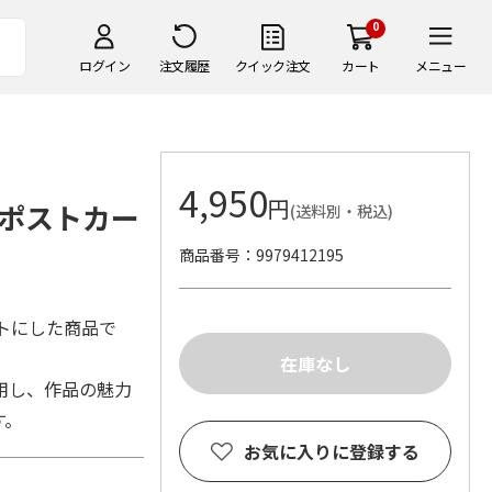
0
ログイン
注文履歴
クイック注文
カート
メニュー
4,950
円
ポストカー
(送料別・税込)
商品番号
9979412195
トにした商品で
用し、作品の魅力
す。
お気に入りに登録する