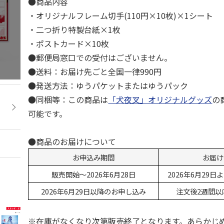
●商品内容
・オリジナルフレーム切手(110円×10枚)×1シート
・二つ折り特製台紙×1枚
・ポストカード×10枚
●郵便局窓口での受付はございません。
●送料：お届け先ごと全国一律990円
●発送方法：ゆうパケットまたはゆうパック
●同梱等：この商品は
「犬夜叉」オリジナルグッズ
の
可能です。
●商品のお届けについて
お申込み期間
お届け
販売開始～2026年6月28日
2026年6月29
2026年6月29日以降のお申し込み
注文後2週間以
※在庫がなくなり次第販売終了となります。あらかじ