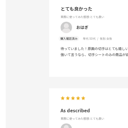
とても良かった
実際に使ってみた感想
:とても良い
おはぎ
購入確認済み
年代:
50代
性別:
女性
待っていました！原画の切手はとても嬉し
強いて言うなら、切手シートのみの商品が
As described
実際に使ってみた感想
:とても良い