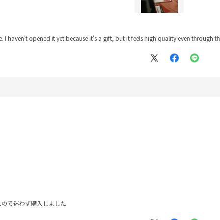
I haven't opened it yet because it's a gift, but it feels high quality even through th
たので迷わず購入しました