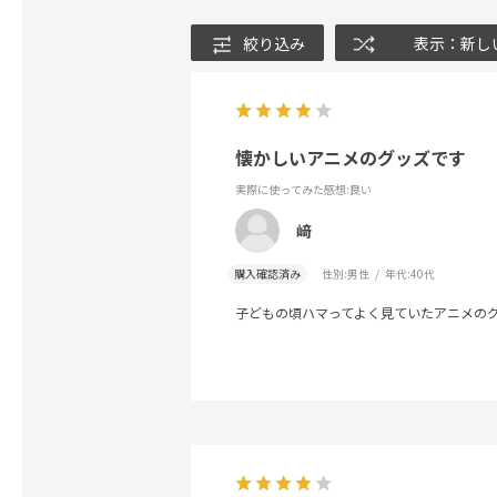
絞り込み
表示：新し
懐かしいアニメのグッズです
実際に使ってみた感想
:良い
﨑
購入確認済み
性別:
男性
年代:
40代
子どもの頃ハマってよく見ていたアニメの