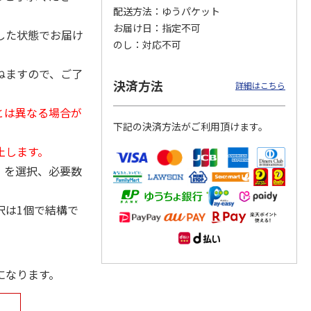
配送方法
ゆうパケット
お届け日
指定不可
した状態でお届け
のし
対応不可
聖闘士星
「ブルーアーカイ
仮面ライダーシリー
TVアニメ「聖闘士星
ねますので、ご了
記念フレ
ブ」オリジナルフレ
ズ生誕５５周年 フ
矢」40周年記念フレ
決済方法
ト
ーム切手セット（万
レーム切手セット
ーム切手セット
詳細はこちら
魔殿）
5.0
（3）
（青
5.0
…
（1）
とは異なる場合が
4,400円
5,800円
4,950円
下記の決済方法がご利用頂けます。
)
(送料別・税込)
(送料・税込)
(送料別・税込)
止します。
」を選択、必要数
択は1個で結構で
になります。