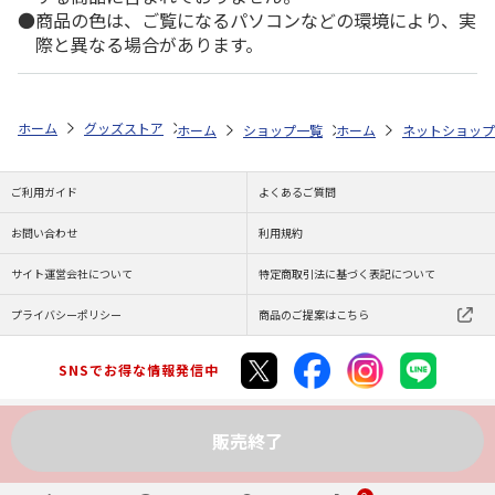
商品の色は、ご覧になるパソコンなどの環境により、実
際と異なる場合があります。
ホーム
グッズストア
アニメ・漫画
メダリスト
コースター【2個
ホーム
ショップ一覧
ホーム
ENGAWA
ネットショップ
メダリスト
ご利用ガイド
よくあるご質問
お問い合わせ
利用規約
サイト運営会社について
特定商取引法に基づく表記について
プライバシーポリシー
商品のご提案はこちら
SNSでお得な情報発信中
販売終了
Copyright (C) JAPAN POST Co.,Ltd. All Rights Reserved.