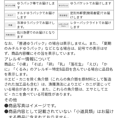
ゆうパック等でお届けしま
ゆうパケットでお届けします
す
チルドゆうパックでお届け
定形外郵便(簡易書留)でお届
します
けします
冷凍ゆうパックでお届けし
レターパックライトでお届け
ます。
します
佐川急便でのお届けとなり
ます
なお、「普通ゆうパック」の場合は表示しません。また、「夏期
のみチルドゆうパック」などとなる場合は、記号での表示はせ
ず、商品内容欄にその旨を表示しています。
アレルギー情報について
商品に「小麦」「そば」「卵」「乳」「落花生」「えび」「か
に」「くるみ」のアレルギー特定8品目を含んでいる場合に品目名
を表示します。
※エビ・カニを除く魚介類（これらの魚介類を原材料として製造
された加工品も含む）は、漁獲漁法によりエビ・カニが混じって
いる場合があります。 また、これらの魚介類は、エサとしてエ
ビ・カニを食べている可能性があります。
その他
商品写真はイメージです。
商品内容として記載されていない「小道具類」はお届け
する商品に含まれておりません。