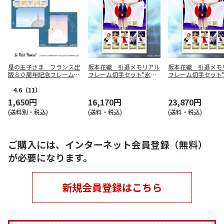
星の王子さま フランス出
坂本花織 引退メモリアル
坂本花織 引退メモ
版８０周年記念フレーム切
フレーム切手セット"氷上
フレーム切手セット
手セット
の軌跡"（２個）
の軌跡"（３個）
4.6
（11）
1,650円
16,170円
23,870円
(送料別・税込)
(送料・税込)
(送料・税込)
ご購入には、インターネット会員登録（無料）
が必要になります。
新規会員登録はこちら