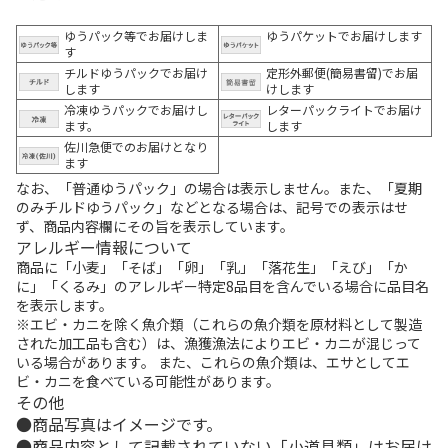
ゆうパック等でお届けしま
ゆうパケットでお届けします
す
チルドゆうパックでお届け
定形外郵便(簡易書留)でお届
します
けします
冷凍ゆうパックでお届けし
レターパックライトでお届け
ます。
します
佐川急便でのお届けとなり
ます
なお、「普通ゆうパック」の場合は表示しません。また、「夏期
のみチルドゆうパック」などとなる場合は、記号での表示はせ
ず、商品内容欄にその旨を表示しています。
アレルギー情報について
商品に「小麦」「そば」「卵」「乳」「落花生」「えび」「か
に」「くるみ」のアレルギー特定8品目を含んでいる場合に品目名
を表示します。
※エビ・カニを除く魚介類（これらの魚介類を原材料として製造
された加工品も含む）は、漁獲漁法によりエビ・カニが混じって
いる場合があります。 また、これらの魚介類は、エサとしてエ
ビ・カニを食べている可能性があります。
その他
商品写真はイメージです。
商品内容として記載されていない「小道具類」はお届け