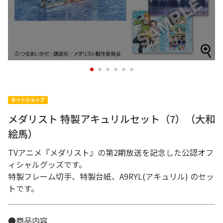
1
2
3
4
5
6
メダリスト 特製アキュリルセット（7）（大和
絵馬）
TVアニメ『メダリスト』の第2期放送を記念した公認オフ
ィシャルグッズです。
特製フレーム切手、特製台紙、A9RYL(アキュリル) のセッ
トです。
●商品内容