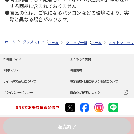
する商品に含まれておりません。
商品の色は、ご覧になるパソコンなどの環境により、実
際と異なる場合があります。
ホーム
グッズストア
アニメ・漫画
メダリスト
アキュリル＋フレ
ホーム
ショップ一覧
ホーム
ENGAWA
ネットショップ
メダリスト
ご利用ガイド
よくあるご質問
お問い合わせ
利用規約
サイト運営会社について
特定商取引法に基づく表記について
プライバシーポリシー
商品のご提案はこちら
SNSでお得な情報発信中
販売終了
Copyright (C) JAPAN POST Co.,Ltd. All Rights Reserved.