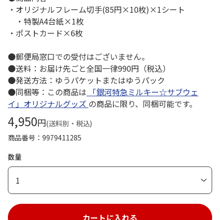
・オリジナルフレーム切手(85円×10枚)×1シート
・特製A4台紙×1枚
・ポストカード×6枚
●郵便局窓口での受付はございません。
●送料：お届け先ごと全国一律990円（税込）
●発送方法：ゆうパケットまたはゆうパック
●同梱等：この商品は
「銀河特急ミルキー☆サブウェ
イ」オリジナルグッズ
の商品に限り、同梱可能です。
4,950
円
(送料別・税込)
商品番号
9979411285
数量
1