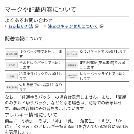
マークや記載内容について
よくあるお問い合わせ
お支払い方法
注文のキャンセルについて
配送情報について
ゆうパック等でお届けしま
ゆうパケットでお届けします
す
チルドゆうパックでお届け
定形外郵便(簡易書留)でお届
します
けします
冷凍ゆうパックでお届けし
レターパックライトでお届け
ます。
します
佐川急便でのお届けとなり
ます
なお、「普通ゆうパック」の場合は表示しません。また、「夏期
のみチルドゆうパック」などとなる場合は、記号での表示はせ
ず、商品内容欄にその旨を表示しています。
アレルギー情報について
商品に「小麦」「そば」「卵」「乳」「落花生」「えび」「か
に」「くるみ」のアレルギー特定8品目を含んでいる場合に品目名
を表示します。