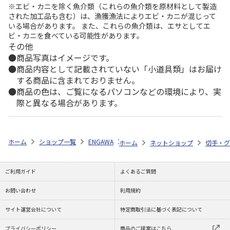
※エビ・カニを除く魚介類（これらの魚介類を原材料として製造
された加工品も含む）は、漁獲漁法によりエビ・カニが混じって
いる場合があります。 また、これらの魚介類は、エサとしてエ
ビ・カニを食べている可能性があります。
その他
商品写真はイメージです。
商品内容として記載されていない「小道具類」はお届け
する商品に含まれておりません。
商品の色は、ご覧になるパソコンなどの環境により、実
際と異なる場合があります。
ホーム
ショップ一覧
ENGAWA
「銀河特急ミルキー☆サブウェイ」
ホーム
ネットショップ
切手・グ
ご利用ガイド
よくあるご質問
お問い合わせ
利用規約
サイト運営会社について
特定商取引法に基づく表記について
プライバシーポリシー
商品のご提案はこちら