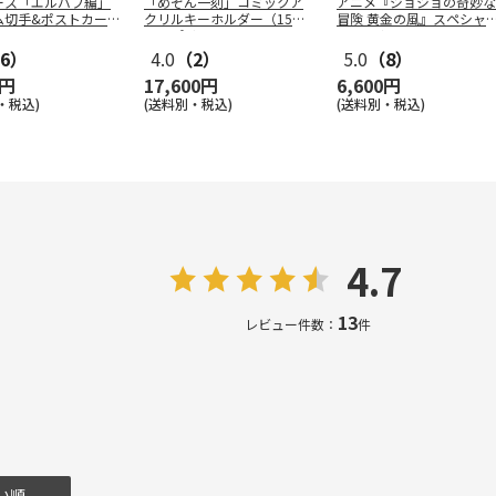
ース「エルバフ編」
「めぞん一刻」コミックア
アニメ『ジョジョの奇妙な
ム切手&ポストカー
クリルキーホルダー（15種
冒険 黄金の風』スペシャ
ト
コンプリ
…
フレーム
…
6）
4.0
（2）
5.0
（8）
0円
17,600円
6,600円
・税込)
(送料別・税込)
(送料別・税込)
4.7
13
レビュー件数：
件
い順