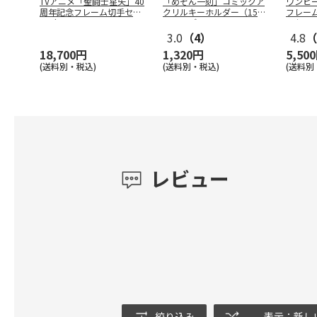
TVアニメ「聖闘士星矢」40
「めぞん一刻」コミックア
ワンピ
周年記念フレーム切手セッ
クリルキーホルダー（15種
フレー
ト（コ
…
トレーデ
…
ドセッ
3.0
（4）
4.8
（
18,700円
1,320円
5,50
(送料別・税込)
(送料別・税込)
(送料別
レビュー
絞り込み
表示：新し