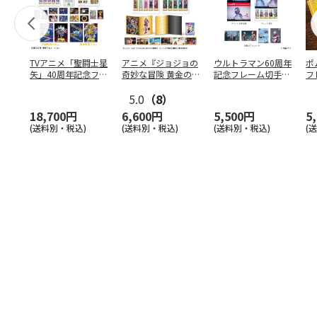
TVアニメ「聖闘士星
アニメ『ジョジョの
ウルトラマン60周年
ポ
矢」40周年記念フレ
奇妙な冒険 黄金の
記念フレーム切手コ
フ
ーム切手セット
風』スペシャルフレ
レクションスタンダ
（コ
…
ーム
5.0
…
（8）
ー
…
18,700円
6,600円
5,500円
5
(送料別・税込)
(送料別・税込)
(送料別・税込)
(