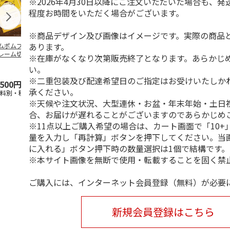
※2026年4月30日以降にご注文いただいた場合も、発
程度お時間をいただく場合がございます。
※商品デザイン及び画像はイメージです。実際の商品
あります。
ムポムプリン30th
ワンピース「エルバ
TVアニメ「聖闘士星
「昭和100年
レーム切手
フ編」フレーム切手
矢」40周年記念フレ
昭和の鉄道フ
※在庫がなくなり次第販売終了となります。あらかじ
&ポストカードセッ
ーム切手セット
切手セット Vo
い。
ト
4.8
（6）
（黄
5.0
…
（3）
4.8
（11
※二重包装及び配達希望日のご指定はお受けいたしか
,500円
5,500円
6,050円
4,400円
承ください。
送料別・税込)
(送料別・税込)
(送料別・税込)
(送料別・税込
※天候や注文状況、大型連休・お盆・年末年始・土日
合、お届けが遅れることがございますのであらかじめ
※11点以上ご購入希望の場合は、カート画面で「10+
量を入力し「再計算」ボタンを押下してください。当
に入れる」ボタン押下時の数量選択は1個で結構です。
※本サイト画像を無断で使用・転載することを固く禁
ご購入には、インターネット会員登録（無料）が必要
新規会員登録はこちら