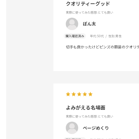
クオリティーグッド
実際に使ってみた感想
:とても良い
ぽん太
購入確認済み
年代:
50代
性別:
男性
切手も良かったけどピンズの額装のクオリ
よみがえる名場面
実際に使ってみた感想
:とても良い
ページめくり