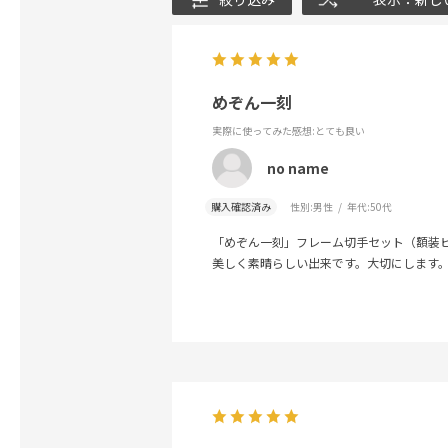
めぞん一刻
実際に使ってみた感想
:とても良い
no name
購入確認済み
性別:
男性
年代:
50代
「めぞん一刻」フレーム切手セット（額装
美しく素晴らしい出来です。大切にします