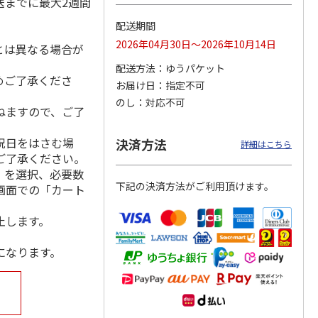
送までに最大2週間
配送期間
2026年04月30日～2026年10月14日
とは異なる場合が
」記念
ポムポムプリン30th
仮面ライダーシリー
TVアニメ「聖闘士星
配送方法
ゆうパケット
レーム
おまとめセット
ズ生誕５５周年 フ
矢」40周年記念フレ
めご了承くださ
お届け日
指定不可
l
…
レーム切手セット
ーム切手セット
）
5.0
（3）
（青
5.0
…
（1）
のし
対応不可
ねますので、ご了
20,130円
5,800円
4,950円
)
(送料別・税込)
(送料・税込)
(送料別・税込)
祝日をはさむ場
決済方法
詳細はこちら
ご了承ください。
」を選択、必要数
下記の決済方法がご利用頂けます。
画面での「カート
止します。
になります。