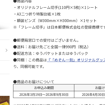
●商品内容
・オリジナルフレーム切手(110円×5枚)×1シート
・A3二つ折り特製台紙×1枚
・額装ピンズ（W300mm×H300mm）×1セット
※「フレーム切手」は日本郵便株式会社の登録商標で
●郵便局窓口での受付はございません。
●送料：お届け先ごと全国一律990円（税込）
●配送方法：ゆうパケットまたはゆうパック
●同梱：この商品は
『「めぞん一刻」オリジナルグッ
り、同梱可能です。
●商品のお届けについて
お申込み期間
お届け
2026年3月19日～2026年9月30日
2026年4月3