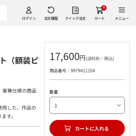
0
ログイン
注文履歴
クイック注文
カート
メニュー
17,600
円
ト（額装ピ
(送料別・税込)
商品番号
9979411154
、豪華仕様の商品
数量
使用した、作品の
ります。