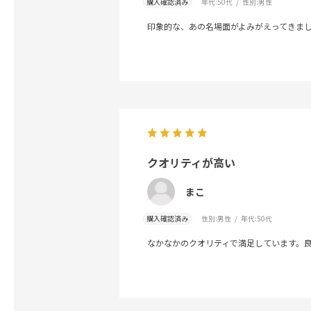
購入確認済み
年代:
50代
性別:
男性
印象的な、あの名場面がよみがえってきま
クオリティが高い
まこ
購入確認済み
性別:
男性
年代:
50代
なかなかのクオリティで満足しています。