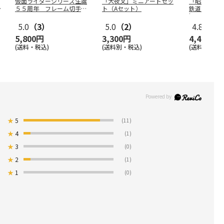
仮面ライダーシリーズ生誕
「犬夜叉」ミニアートセッ
「昭和100
ル
５５周年 フレーム切手セ
ト（Aセット）
鉄道フレーム
ット
l
…
5.0
（3）
5.0
（2）
4.8
（11
5,800円
3,300円
4,400円
(送料・税込)
(送料別・税込)
(送料別・税込
★
5
(11)
★
4
(1)
★
3
(0)
★
2
(1)
★
1
(0)