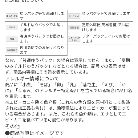
ゆうパック等でお届けしま
ゆうパケットでお届けします
す
チルドゆうパックでお届け
定形外郵便(簡易書留)でお届
します
けします
冷凍ゆうパックでお届けし
レターパックライトでお届け
ます。
します
佐川急便でのお届けとなり
ます
なお、「普通ゆうパック」の場合は表示しません。また、「夏期
のみチルドゆうパック」などとなる場合は、記号での表示はせ
ず、商品内容欄にその旨を表示しています。
アレルギー情報について
商品に「小麦」「そば」「卵」「乳」「落花生」「えび」「か
に」「くるみ」のアレルギー特定8品目を含んでいる場合に品目名
を表示します。
※エビ・カニを除く魚介類（これらの魚介類を原材料として製造
された加工品も含む）は、漁獲漁法によりエビ・カニが混じって
いる場合があります。 また、これらの魚介類は、エサとしてエ
ビ・カニを食べている可能性があります。
その他
商品写真はイメージです。