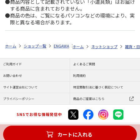
商品内容として記載されていない「小道具類」はお届け
する商品に含まれておりません。
商品の色は、ご覧になるパソコンなどの環境により、実
際と異なる場合があります。
ホーム
ショップ一覧
ENGAWA
『xxxHOLiC』アクリルスタンド B
ホーム
ネットショップ
雑貨・日
ご利用ガイド
よくあるご質問
お問い合わせ
利用規約
サイト運営会社について
特定商取引法に基づく表記について
プライバシーポリシー
商品のご提案はこちら
SNSでお得な情報発信中
カートに入れる
Copyright (C) JAPAN POST Co.,Ltd. All Rights Reserved.