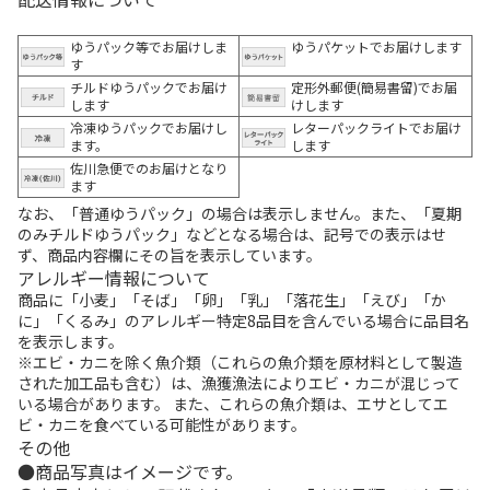
ゆうパック等でお届けしま
ゆうパケットでお届けします
す
チルドゆうパックでお届け
定形外郵便(簡易書留)でお届
します
けします
冷凍ゆうパックでお届けし
レターパックライトでお届け
ます。
します
佐川急便でのお届けとなり
ます
なお、「普通ゆうパック」の場合は表示しません。また、「夏期
のみチルドゆうパック」などとなる場合は、記号での表示はせ
ず、商品内容欄にその旨を表示しています。
アレルギー情報について
商品に「小麦」「そば」「卵」「乳」「落花生」「えび」「か
に」「くるみ」のアレルギー特定8品目を含んでいる場合に品目名
を表示します。
※エビ・カニを除く魚介類（これらの魚介類を原材料として製造
された加工品も含む）は、漁獲漁法によりエビ・カニが混じって
いる場合があります。 また、これらの魚介類は、エサとしてエ
ビ・カニを食べている可能性があります。
その他
商品写真はイメージです。