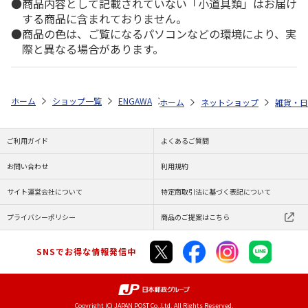
商品内容として記載されていない「小道具類」はお届け
する商品に含まれておりません。
商品の色は、ご覧になるパソコンなどの環境により、実
際と異なる場合があります。
ホーム
ショップ一覧
ENGAWA
『xxxHOLiC』アクリルスタンド A
ホーム
ネットショップ
雑貨・日
ご利用ガイド
よくあるご質問
お問い合わせ
利用規約
サイト運営会社について
特定商取引法に基づく表記について
プライバシーポリシー
商品のご提案はこちら
SNSでお得な情報発信中
Copyright (C) JAPAN POST Co.,Ltd. All Rights Reserved.