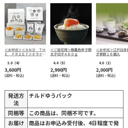
＜お中元＞＜ＡＮＤ ＴＨ
＜ご自宅用＞無着色辛子明
＜お中元＞江戸日本
Ｅ ＦＲＩＥＴ＞ドライフ
太子切子４６０ｇ
ぎ草餅１６個入
リット５種１０個詰合せ
5.0
（4）
4.4
（5）
4.0
（1）
3,600円
2,990円
2,000円
(送料・税込)
(送料・税込)
(送料・税込)
発送方
チルドゆうパック
法
同梱等
この商品は、同梱不可です。
お届け
商品はお申込み受付後、4日程度で発