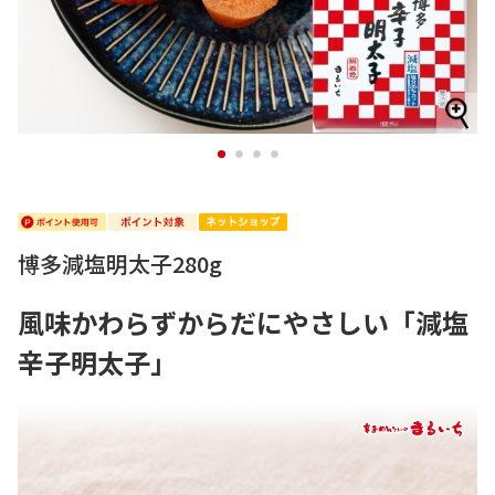
1
2
3
4
博多減塩明太子280g
風味かわらずからだにやさしい「減塩
辛子明太子」