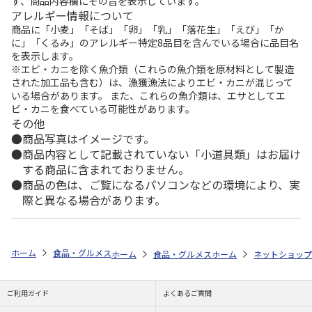
ず、商品内容欄にその旨を表示しています。
アレルギー情報について
商品に「小麦」「そば」「卵」「乳」「落花生」「えび」「か
に」「くるみ」のアレルギー特定8品目を含んでいる場合に品目名
を表示します。
※エビ・カニを除く魚介類（これらの魚介類を原材料として製造
された加工品も含む）は、漁獲漁法によりエビ・カニが混じって
いる場合があります。 また、これらの魚介類は、エサとしてエ
ビ・カニを食べている可能性があります。
その他
商品写真はイメージです。
商品内容として記載されていない「小道具類」はお届け
する商品に含まれておりません。
商品の色は、ご覧になるパソコンなどの環境により、実
際と異なる場合があります。
ホーム
食品・グルメストア
都道府県から探す
福岡県
博多減塩明
ホーム
食品・グルメストア
ホーム
ショップ一覧
ネットショップ
ご利用ガイド
よくあるご質問