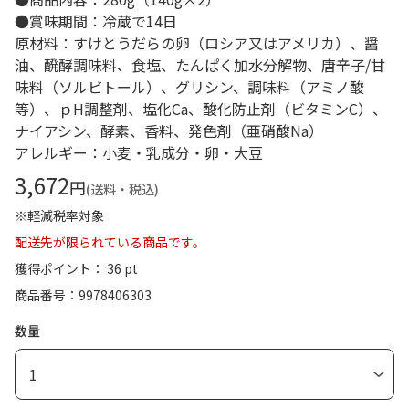
●賞味期間：冷蔵で14日
原材料：すけとうだらの卵（ロシア又はアメリカ）、醤
油、醗酵調味料、食塩、たんぱく加水分解物、唐辛子/甘
味料（ソルビトール）、グリシン、調味料（アミノ酸
等）、ｐH調整剤、塩化Ca、酸化防止剤（ビタミンC）、
ナイアシン、酵素、香料、発色剤（亜硝酸Na）
アレルギー：小麦・乳成分・卵・大豆
3,672
円
(送料・税込)
※軽減税率対象
配送先が限られている商品です。
獲得ポイント： 36 pt
商品番号
9978406303
数量
1