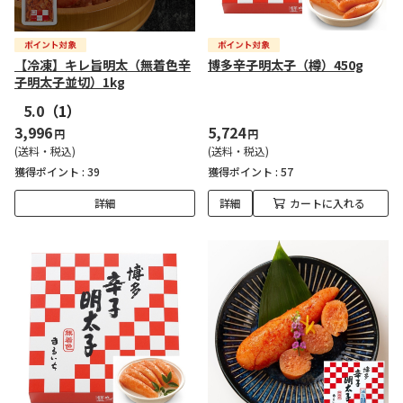
【冷凍】キレ旨明太（無着色辛
博多辛子明太子（樽）450g
子明太子並切）1kg
5.0
（1）
3,996
5,724
円
円
(送料・税込)
(送料・税込)
獲得ポイント :
39
獲得ポイント :
57
詳細
詳細
カートに入れる