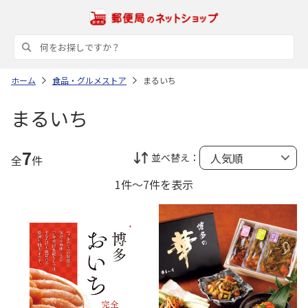
ホーム
食品・グルメストア
まるいち
まるいち
7
並べ替え：
全
件
1件～7件を表示