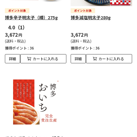
博多辛子明太子（樽）275g
博多減塩明太子280g
4.0
（1）
3,672
3,672
円
円
(送料・税込)
(送料・税込)
獲得ポイント :
36
獲得ポイント :
36
詳細
カートに入れる
詳細
カートに入れる