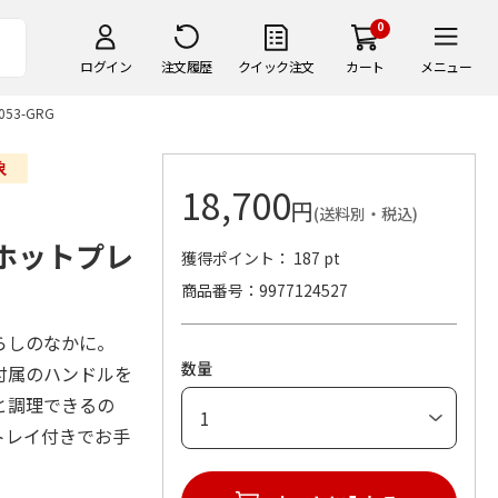
0
ログイン
注文履歴
クイック注文
カート
メニュー
53-GRG
18,700
円
(送料別・税込)
ルホットプレ
獲得ポイント： 187 pt
G
商品番号
9977124527
らしのなかに。
数量
付属のハンドルを
と調理できるの
トレイ付きでお手