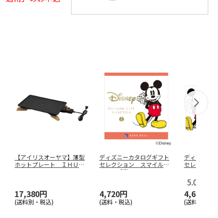
【アイリスオーヤマ】薄型
ディズニーカタログギフト
ディズニー
ホットプレート ＩＨＵ－
セレクション スマイル
セレクショ
Ａ１０－Ｂ
コース【慶
…
コース（ｅ
5.0
（1）
17,380円
4,720円
4,610円
(送料別・税込)
(送料・税込)
(送料・税込)