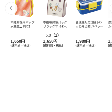
不織布保冷バッグ
不織布保冷バッグ
食洗機対応 2段ふわ
忍
水森亜土 FBC1
リラックマ ふわっ
っと弁当箱 パペッ
カ
と風船 FBC1
トスンスン PFLW
…
り
5.0
（1）
田
1,650円
1,650円
1,980円
1
(送料別・税込)
(送料別・税込)
(送料別・税込)
(