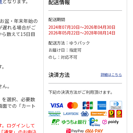
象
となります。
配送情報
配送期間
やお盆・年末年始の
が遅れる場合がご
りドリ
ふわっとフタタイト
コーデュロイ生地ラ
八角形ステンレスマ
2024年07月10日～2026年04月30日
ハロー
ランチボックス角型
ンチバッグ ハロー
グボトル 500ml リ
2026年05月22日～2028年08月14日
ら数えて15日目
5MC
パペットスンスン
キティ KCOB2
ラックマ リラッ
…
R
…
配送方法
ゆうパック
1,485円
2,200円
4,510円
お届け日
指定可
)
(送料別・税込)
(送料別・税込)
(送料別・税込)
のし
対応不可
。
す。
決済方法
詳細はこちら
せん。
下記の決済方法がご利用頂けます。
」を選択、必要数
画面での「カート
す。ログインして
「通常」のお申込