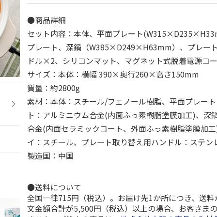
●商品詳細
セット内容：本体、平面プレート(W315×D235×H3
プレート、深鍋（W385×D249×H63mm）、プレ
ドル×2、シリコンマット、マグネット式脱着電源コ
サイズ：本体：横幅 390×奥行260×高さ150mm
質量：約2800g
素材：本体：スチール/フェノール樹脂、平面プレー
ト：アルミニウム合金(内面ふっ素樹脂塗膜加工)、深
合金(内面セラミックコート、外面ふっ素樹脂塗膜加工
イ：スチール、プレート取り替え用ハンドル：ステン
製造国：中国
●送料について
全国一律715円（税込）。お届け先1か所につき、送
文金額合計が5,500円（税込）以上の場合、お客さま