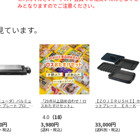
みとなりますのでご注意ください。
見ています。
ミューダ〉バルミュ
「20点以上詰め合わせ！ロ
【ＺＯＪＩＲＵＳＨＩ】ホ
・プレート プロ ブ
スおたすけセット」
ットプレート ＥＡ－ＫＫ
３０－ＢＡ
4.0
（18）
50円
3,980円
33,000円
・税込)
(送料・税込)
(送料別・税込)