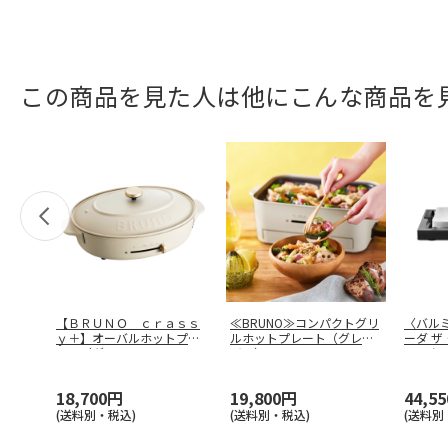
この商品を見た人は他にこんな商品を
【ＢＲＵＮＯ ｃｒａｓｓ
≪BRUNO≫コンパクトグリ
〈バル
ｙ＋】オーバルホットプレ
ルホットプレート（グレー
ーダ ザ
ート（グレ
…
ジュ）
…
ラック
18,700円
19,800円
44,5
(送料別・税込)
(送料別・税込)
(送料別