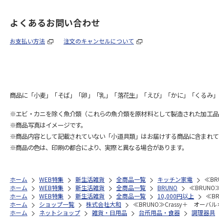
よくあるお問い合わせ
お支払い方法
注文のキャンセルについて
商品に「小麦」「そば」「卵」「乳」「落花生」「えび」「かに」「くるみ」
※エビ・カニを除く魚介類（これらの魚介類を原材料として製造された加工品
※商品写真はイメージです。
※商品内容として記載されていない「小道具類」はお届けする商品に含まれて
※商品の色は、印刷の都合により、実際と異なる場合があります。
ホーム
WEB特集
新生活雑貨
全商品一覧
キッチン家電
≪BR
ホーム
WEB特集
新生活雑貨
全商品一覧
BRUNO
≪BRUNO
ホーム
WEB特集
新生活雑貨
全商品一覧
10,000円以上
≪B
ホーム
ショップ一覧
株式会社大和
≪BRUNO≫Crassy＋ オーバ
ホーム
ネットショップ
雑貨・日用品
台所用品・食器
調理器具