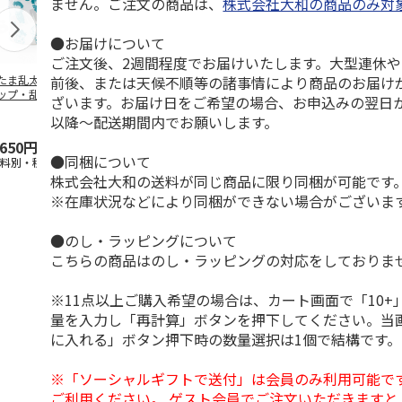
ません。ご注文の商品は、
株式会社大和の商品のみ対
●お届けについて
ご注文後、2週間程度でお届けいたします。大型連休
前後、または天候不順等の諸事情により商品のお届け
たま乱太郎 マグ
抗菌食洗機対応 ふ
陶器ダイカットマグ
マスコット入
ップ・乱太郎・き
わっと弁当箱 530ml
カップ ポムポムプ
ンクボトル 
ざいます。お届け日をご希望の場合、お申込みの翌日か
丸・しんべヱ・山
水森亜土 PF
…
リン CHMGD4
キティ PSPR
以降～配送期間内でお願いします。
伝
…
,650円
1,760円
2,970円
3,300円
●同梱について
送料別・税込)
(送料別・税込)
(送料別・税込)
(送料別・税込
株式会社大和の送料が同じ商品に限り同梱が可能です
※在庫状況などにより同梱ができない場合がございま
●のし・ラッピングについて
こちらの商品はのし・ラッピングの対応をしておりま
※11点以上ご購入希望の場合は、カート画面で「10+
量を入力し「再計算」ボタンを押下してください。当
に入れる」ボタン押下時の数量選択は1個で結構です。
※「ソーシャルギフトで送付」は会員のみ利用可能で
ご利用ください。 ゲスト会員でご注文いただきますと