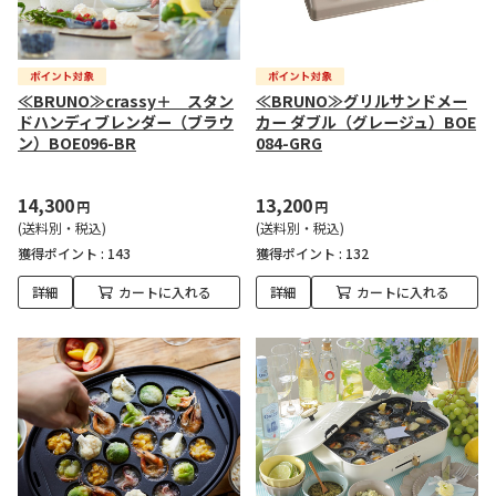
≪BRUNO≫crassy＋ スタン
≪BRUNO≫グリルサンドメー
ドハンディブレンダー（ブラウ
カー ダブル（グレージュ）BOE
ン）BOE096-BR
084-GRG
14,300
13,200
円
円
(送料別・税込)
(送料別・税込)
獲得ポイント :
143
獲得ポイント :
132
詳細
カートに入れる
詳細
カートに入れる