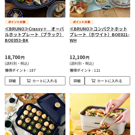
≪BRUNO≫Crassy＋ オーバ
≪BRUNO≫コンパクトホット
ルホットプレート（ブラック）
プレート（ホワイト）BOE021-
BOE053-BK
WH
18,700
12,100
円
円
(送料別・税込)
(送料別・税込)
獲得ポイント :
187
獲得ポイント :
121
詳細
カートに入れる
詳細
カートに入れる