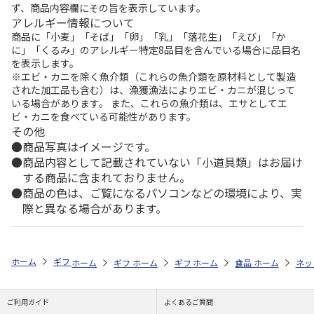
ず、商品内容欄にその旨を表示しています。
アレルギー情報について
商品に「小麦」「そば」「卵」「乳」「落花生」「えび」「か
に」「くるみ」のアレルギー特定8品目を含んでいる場合に品目名
を表示します。
※エビ・カニを除く魚介類（これらの魚介類を原材料として製造
された加工品も含む）は、漁獲漁法によりエビ・カニが混じって
いる場合があります。 また、これらの魚介類は、エサとしてエ
ビ・カニを食べている可能性があります。
その他
商品写真はイメージです。
商品内容として記載されていない「小道具類」はお届け
する商品に含まれておりません。
商品の色は、ご覧になるパソコンなどの環境により、実
際と異なる場合があります。
ホーム
ギフト通販
グルメギフト特集
カテゴリから探す
ご飯のお
ホーム
ギフト通販
ホーム
グルメギフト特集
ギフト通販
ホーム
グルメギフト特集
食品・グルメストア
ホーム
シーン別おす
ネッ
ご利用ガイド
よくあるご質問