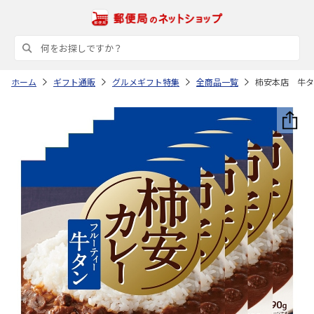
ホーム
ギフト通販
グルメギフト特集
全商品一覧
柿安本店 牛タ