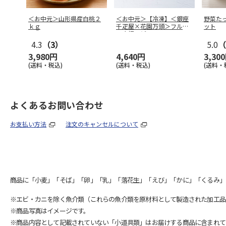
＜お中元＞山形県産白桃２
＜お中元＞【冷凍】＜銀座
野菜た
ｋｇ
千疋屋×花園万頭＞フルー
ット
ツ大福＆ど
…
4.3
（3）
5.0
（
3,980円
4,640円
3,30
(送料・税込)
(送料・税込)
(送料・
よくあるお問い合わせ
お支払い方法
注文のキャンセルについて
商品に「小麦」「そば」「卵」「乳」「落花生」「えび」「かに」「くるみ」
※エビ・カニを除く魚介類（これらの魚介類を原材料として製造された加工品
※商品写真はイメージです。
※商品内容として記載されていない「小道具類」はお届けする商品に含まれて