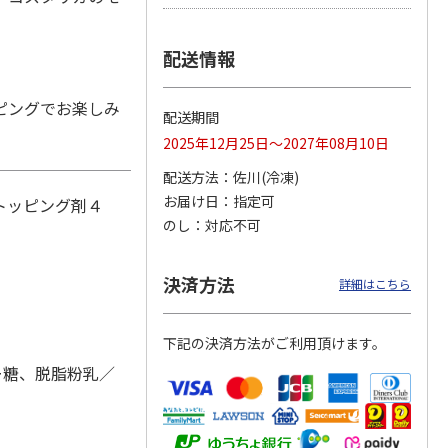
配送情報
「チョ
＜沼津深海プリン工
【冷凍】三國シェフ
＜お中元＞＜ねんり
ピングでお楽しみ
ップポ
房＞プレーン・深海
推奨 2種のブリュレ
ん家＞夏限定 ひと
配送期間
プリンセット
6個セット(クレー
…
くちバーム詰合せ
5.0
（4）
４種
…
2025年12月25日～2027年08月10日
3,900円
4,320円
3,980円
配送方法
佐川(冷凍)
(送料・税込)
(送料・税込)
(送料・税込)
お届け日
指定可
トッピング剤４
のし
対応不可
決済方法
詳細はこちら
下記の決済方法がご利用頂けます。
ー糖、脱脂粉乳／