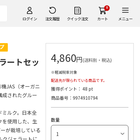
0
ログイン
注文履歴
クイック注文
カート
メニュー
4,860
円
ラートセッ
(送料別・税込)
※軽減税率対象
配送先が限られている商品です。
有機JAS（オーガニ
獲得ポイント： 48 pt
構成されたグルー
商品番号
9974910794
ドミルク。日本全
数量
クを使用した、生
ンバーが栽培している
ルクジェラートに