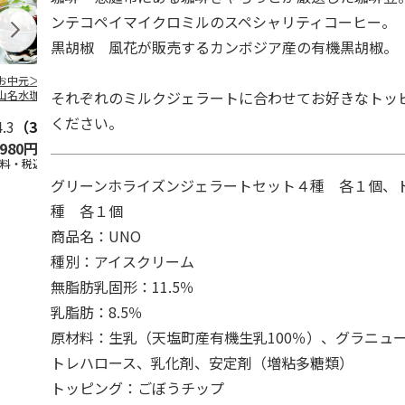
ンテコペイマイクロミルのスペシャリティコーヒー。
黒胡椒 風花が販売するカンボジア産の有機黒胡椒。
お中元＞北海道羊
＜お中元＞＜ひとと
＜お中元＞＜銀座千
バンホーテン
それぞれのミルクジェラートに合わせてお好きなトッ
山名水珈琲ゼリー
え＞３層デザートジ
疋屋＞銀座ゼリー９
コレートシロ
個
ュレパフェ～国産フ
個
ーション」
ください。
4.3
（3）
ルー
4.7
…
（10）
5.0
（5）
30g×21
…
,980円
2,980円
3,240円
4,980円
送料・税込)
(送料・税込)
(送料・税込)
(送料・税込)
グリーンホライズンジェラートセット４種 各１個、
種 各１個
商品名：UNO
種別：アイスクリーム
無脂肪乳固形：11.5％
乳脂肪：8.5％
原材料：生乳（天塩町産有機生乳100％）、グラニュ
トレハロース、乳化剤、安定剤（増粘多糖類）
トッピング：ごぼうチップ