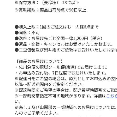
※保存方法：（要冷凍）-18℃以下
※賞味期限：商品出荷時点で90日以上
●購入上限：1回のご注文はお一人様6点まで
●同梱：不可
●送料：お届け先ごと全国一律1,200円（税込）
●返品・交換・キャンセルはお受けいたしかねます。
●二重包装及び熨斗紙のご依頼はお受けいたしかねま
【商品のお届けについて】
・佐川急便の飛脚クール便(冷凍)でお届けします。
・お申込み受付後、7日程度でお届けいたします。
※配達日をご希望の場合は、原則としてお申込みの翌
以降～配送期間内をご指定ください。
※配達時間をご希望の場合は、配達希望時間帯をご指
※一部時間帯指定不可の地域があります。詳細は
こち
い。
※島しょ及び山間部の一部地域へのお届けについては
んのでご了承ください。