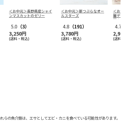
＜お中元＞長野県産シャイ
＜お中元＞新つぶらなオー
＜お中元＞
ンマスカットのゼリー
ルスターズ
層デザート
国産フルー
5.0
（3）
4.8
（191）
4.7
（10
3,250円
3,780円
2,980円
(送料・税込)
(送料・税込)
(送料・税込)
れらの魚介類は、エサとしてエビ・カニを食べている可能性があります。