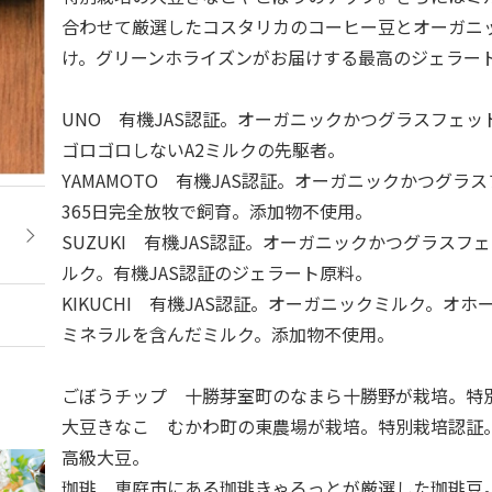
合わせて厳選したコスタリカのコーヒー豆とオーガニ
け。グリーンホライズンがお届けする最高のジェラー
UNO 有機JAS認証。オーガニックかつグラスフェッ
ゴロゴロしないA2ミルクの先駆者。
YAMAMOTO 有機JAS認証。オーガニックかつグラ
365日完全放牧で飼育。添加物不使用。
SUZUKI 有機JAS認証。オーガニックかつグラスフ
ルク。有機JAS認証のジェラート原料。
KIKUCHI 有機JAS認証。オーガニックミルク。オ
ミネラルを含んだミルク。添加物不使用。
ごぼうチップ 十勝芽室町のなまら十勝野が栽培。特
大豆きなこ むかわ町の東農場が栽培。特別栽培認証
高級大豆。
珈琲 恵庭市にある珈琲きゃろっとが厳選した珈琲豆