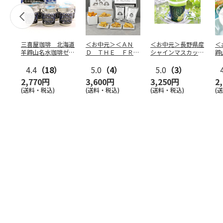
三喜屋珈琲 北海道
＜お中元＞＜ＡＮ
＜お中元＞長野県産
＜
羊蹄山名水珈琲ゼリ
Ｄ ＴＨＥ ＦＲＩ
シャインマスカット
蹄
ー詰合せ MCJ-AE
ＥＴ＞ドライフリッ
のゼリー
７
4.4
（18）
ト５種
5.0
（4）
…
5.0
（3）
2,770円
3,600円
3,250円
2
(送料・税込)
(送料・税込)
(送料・税込)
(