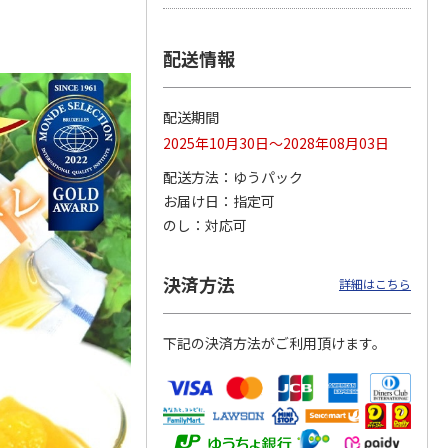
配送情報
ＷＥＢ定期便つぶら
ももうめ・りんごう
＜お中元＞新つぶら
なバラエティコース
めアソート
なオールスターズ
配送期間
２箱
）
4.6
（11）
4.4
（14）
5.0
（7）
2025年10月30日～2028年08月03日
3,580円
3,460円
7,250円
配送方法
ゆうパック
(送料・税込)
(送料・税込)
(送料・税込)
お届け日
指定可
のし
対応可
決済方法
詳細はこちら
下記の決済方法がご利用頂けます。