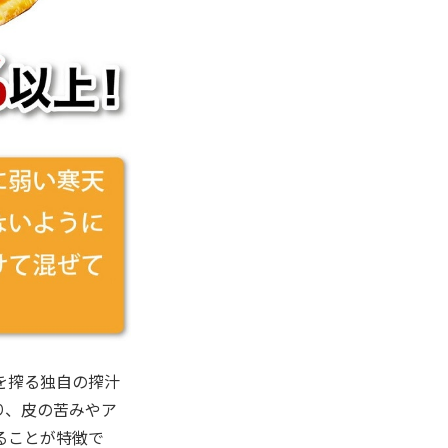
を搾る独自の搾汁
り、皮の苦みやア
ることが特徴で