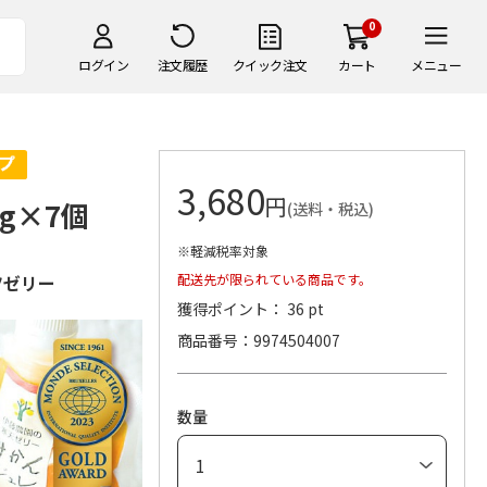
0
ログイン
注文履歴
クイック注文
カート
メニュー
3,680
円
g×7個
(送料・税込)
※軽減税率対象
ツゼリー
配送先が限られている商品です。
獲得ポイント： 36 pt
商品番号
9974504007
数量