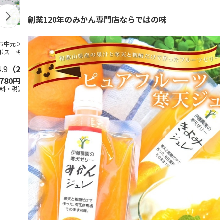
創業120年のみかん専門店ならではの味
お中元＞つぶらな
つぶらなパイン
＜お中元＞夏のゴク
ももうめＡ
ボス ギフト
ゴク４種セット
4.9
（28）
4.9
（29）
4.7
（19）
4.7
（14
,780円
3,880円
3,870円
2,900円
送料・税込)
(送料・税込)
(送料・税込)
(送料・税込)