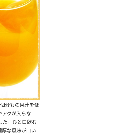
約8個分もの果汁を使
やアクが入らな
した。ひと口飲む
濃厚な風味が口い