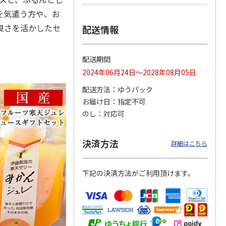
を気遣う方や、お
良さを活かしたセ
配送情報
ＷＥＢ定期便つぶら
＜お中元＞新つぶら
つぶらなカボス２箱
なバラエティコース
なオールスターズ
配送期間
２箱
）
4.6
（11）
5.0
（7）
5.0
（20）
2024年06月24日～2028年08月05日
3,580円
7,250円
7,350円
配送方法
ゆうパック
(送料・税込)
(送料・税込)
(送料・税込)
お届け日
指定不可
のし
対応可
決済方法
詳細はこちら
下記の決済方法がご利用頂けます。