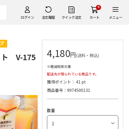
0
ログイン
注文履歴
クイック注文
カート
メニュー
4,180
円
 V-175
(送料・税込)
※軽減税率対象
配送先が限られている商品です。
獲得ポイント： 41 pt
商品番号
9974500131
数量