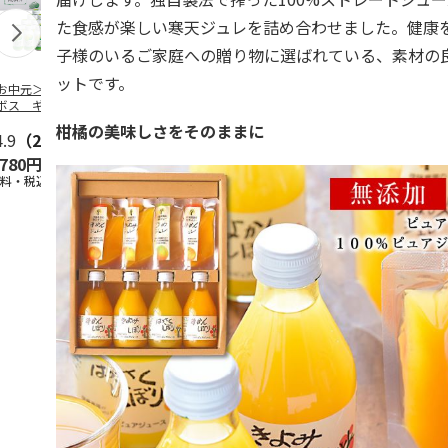
た食感が楽しい寒天ジュレを詰め合わせました。健康
子様のいるご家庭への贈り物に選ばれている、素材の
ットです。
お中元＞つぶらな
つぶらなパイン
＜お中元＞夏のゴク
ももうめＡ
ボス ギフト
ゴク４種セット
柑橘の美味しさをそのままに
4.9
（28）
4.9
（29）
4.7
（19）
4.7
（14
,780円
3,880円
3,870円
2,900円
送料・税込)
(送料・税込)
(送料・税込)
(送料・税込)