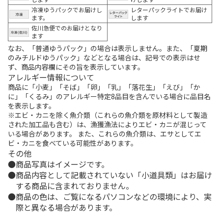
冷凍ゆうパックでお届けし
レターパックライトでお届け
ます。
します
佐川急便でのお届けとなり
ます
なお、「普通ゆうパック」の場合は表示しません。また、「夏期
のみチルドゆうパック」などとなる場合は、記号での表示はせ
ず、商品内容欄にその旨を表示しています。
アレルギー情報について
商品に「小麦」「そば」「卵」「乳」「落花生」「えび」「か
に」「くるみ」のアレルギー特定8品目を含んでいる場合に品目名
を表示します。
※エビ・カニを除く魚介類（これらの魚介類を原材料として製造
された加工品も含む）は、漁獲漁法によりエビ・カニが混じって
いる場合があります。 また、これらの魚介類は、エサとしてエ
ビ・カニを食べている可能性があります。
その他
商品写真はイメージです。
商品内容として記載されていない「小道具類」はお届け
する商品に含まれておりません。
商品の色は、ご覧になるパソコンなどの環境により、実
際と異なる場合があります。