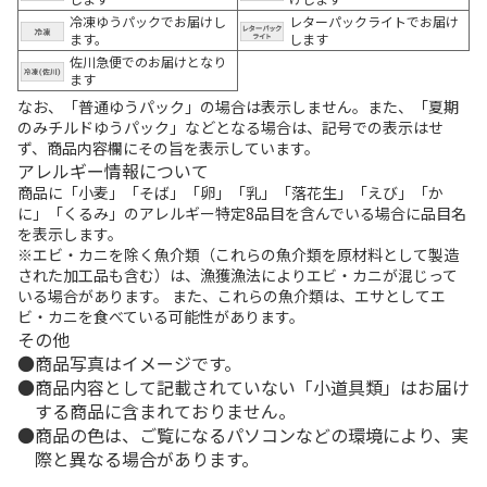
冷凍ゆうパックでお届けし
レターパックライトでお届け
ます。
します
佐川急便でのお届けとなり
ます
なお、「普通ゆうパック」の場合は表示しません。また、「夏期
のみチルドゆうパック」などとなる場合は、記号での表示はせ
ず、商品内容欄にその旨を表示しています。
アレルギー情報について
商品に「小麦」「そば」「卵」「乳」「落花生」「えび」「か
に」「くるみ」のアレルギー特定8品目を含んでいる場合に品目名
を表示します。
※エビ・カニを除く魚介類（これらの魚介類を原材料として製造
された加工品も含む）は、漁獲漁法によりエビ・カニが混じって
いる場合があります。 また、これらの魚介類は、エサとしてエ
ビ・カニを食べている可能性があります。
その他
商品写真はイメージです。
商品内容として記載されていない「小道具類」はお届け
する商品に含まれておりません。
商品の色は、ご覧になるパソコンなどの環境により、実
際と異なる場合があります。