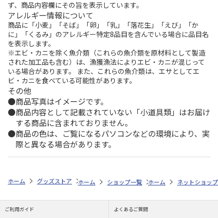
ず、商品内容欄にその旨を表示しています。
アレルギー情報について
商品に「小麦」「そば」「卵」「乳」「落花生」「えび」「か
に」「くるみ」のアレルギー特定8品目を含んでいる場合に品目名
を表示します。
※エビ・カニを除く魚介類（これらの魚介類を原材料として製造
された加工品も含む）は、漁獲漁法によりエビ・カニが混じって
いる場合があります。 また、これらの魚介類は、エサとしてエ
ビ・カニを食べている可能性があります。
その他
商品写真はイメージです。
商品内容として記載されていない「小道具類」はお届け
する商品に含まれておりません。
商品の色は、ご覧になるパソコンなどの環境により、実
際と異なる場合があります。
ホーム
グッズストア
スポーツ・スポーツ選手
NPB（日本野球機構）
ホーム
ショップ一覧
ホーム
レッツ
ネットショップ
26SNOOP
ご利用ガイド
よくあるご質問