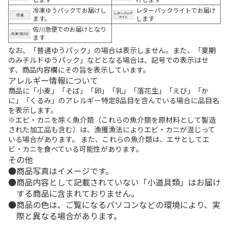
冷凍ゆうパックでお届けし
レターパックライトでお届け
ます。
します
佐川急便でのお届けとなり
ます
なお、「普通ゆうパック」の場合は表示しません。また、「夏期
のみチルドゆうパック」などとなる場合は、記号での表示はせ
ず、商品内容欄にその旨を表示しています。
アレルギー情報について
商品に「小麦」「そば」「卵」「乳」「落花生」「えび」「か
に」「くるみ」のアレルギー特定8品目を含んでいる場合に品目名
を表示します。
※エビ・カニを除く魚介類（これらの魚介類を原材料として製造
された加工品も含む）は、漁獲漁法によりエビ・カニが混じって
いる場合があります。 また、これらの魚介類は、エサとしてエ
ビ・カニを食べている可能性があります。
その他
商品写真はイメージです。
商品内容として記載されていない「小道具類」はお届け
する商品に含まれておりません。
商品の色は、ご覧になるパソコンなどの環境により、実
際と異なる場合があります。