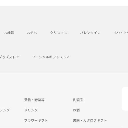
お歳暮
おせち
クリスマス
バレンタイン
ホワイト
グッズストア
ソーシャルギフトストア
果物・野菜等
乳製品
シング
ドリンク
お酒
フラワーギフト
書籍・カタログギフト