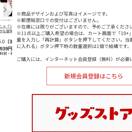
※商品デザインおよび写真はイメージです。
※郵便局窓口での受付はございません。
※在庫には限りがございますので、予めご了承くださ
ニメ『ジョジョの
コジコジ／ショルダ
POSTIES オリジナ
アニメ『ジョ
妙な冒険 黄金の
ー付きバッグ
ルTシャツ Sサイズ
奇妙な冒険 
※11点以上ご購入希望の場合は、カート画面で「10+
CITY POP
…
風』CITY PO
量を入力し「再計算」ボタンを押下してください。当
5.0
（3）
4.5
（6）
4.8
（4）
に入れる」ボタン押下時の数量選択は1個で結構です。
,939円
1,760円
3,080円
3,839円
送料別・税込)
(送料別・税込)
(送料別・税込)
(送料別・税込
ご購入には、インターネット会員登録（無料）が必要
新規会員登録はこちら