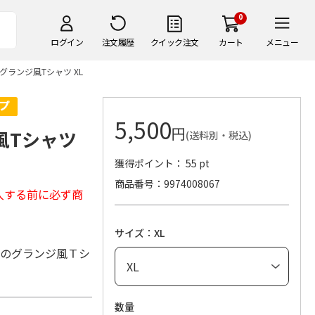
0
ログイン
注文履歴
クイック注文
カート
メニュー
RS グランジ風Tシャツ XL
5,500
円
ジ風Tシャツ
(送料別・税込)
獲得ポイント： 55 pt
商品番号
9974008067
入する前に必ず商
サイズ：XL
ンのグランジ風Ｔシ
数量