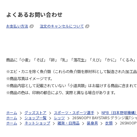
よくあるお問い合わせ
お支払い方法
注文のキャンセルについて
商品に「小麦」「そば」「卵」「乳」「落花生」「えび」「かに」「くるみ」
※エビ・カニを除く魚介類（これらの魚介類を原材料として製造された加工品
※商品写真はイメージです。
※商品内容として記載されていない「小道具類」はお届けする商品に含まれて
※商品の色は、印刷の都合により、実際と異なる場合があります。
ホーム
グッズストア
スポーツ・スポーツ選手
NPB（日本野球機構
ホーム
ショップ一覧
レッツ
26SNOOPY BAYSTARS グランジ風Tシャ
ホーム
ネットショップ
雑貨・日用品
装身具
衣類
26SNOO