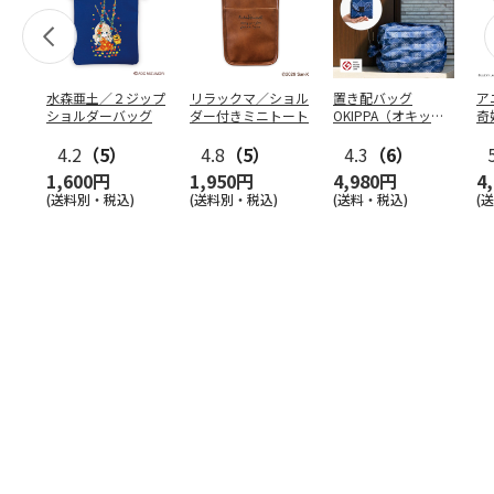
水森亜土／２ジップ
リラックマ／ショル
置き配バッグ
ア
ショルダーバッグ
ダー付きミニトート
OKIPPA（オキッ
奇
パ）
風』
4.2
（5）
4.8
（5）
4.3
（6）
1,600円
1,950円
4,980円
4
(送料別・税込)
(送料別・税込)
(送料・税込)
(