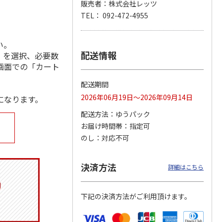
販売者：株式会社レッツ
TEL： 092-472-4955
い。
ジョの
『ジョジョの奇妙な
『ジョジョの奇妙な
『ジョジョの奇妙な
黄金の
冒険 スターダスト
冒険 スターダスト
冒険 スターダスト
配送情報
」を選択、必要数
P
…
クルセイダース』
クルセイダース』
クルセイダース』
画面での「カート
ワー
…
トラ
…
トラ
…
4,400円
3,300円
3,300円
配送期間
)
(送料別・税込)
(送料別・税込)
(送料別・税込)
2026年06月19日～2026年09月14日
になります。
配送方法
ゆうパック
お届け時間帯
指定可
のし
対応不可
決済方法
詳細はこちら
下記の決済方法がご利用頂けます。