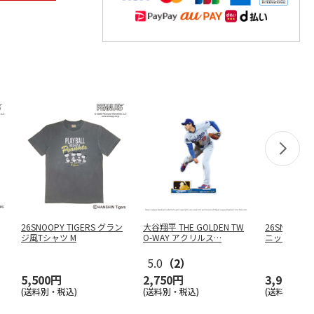
26SNOOPY TIGERS グラン
大谷翔平 THE GOLDEN TW
26SNOOPY 
ジ風Tシャツ M
O-WAY アクリルス
…
ニックトー
5.0
（2）
5,500円
2,750円
3,900円
(送料別・税込)
(送料別・税込)
(送料別・税込