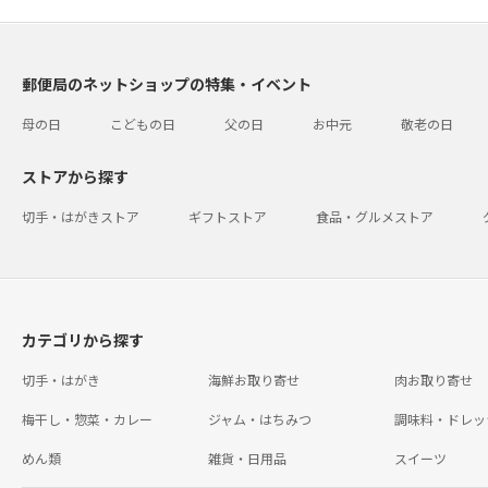
郵便局のネットショップの特集・イベント
母の日
こどもの日
父の日
お中元
敬老の日
ストアから探す
切手・はがきストア
ギフトストア
食品・グルメストア
カテゴリから探す
切手・はがき
海鮮お取り寄せ
肉お取り寄せ
梅干し・惣菜・カレー
ジャム・はちみつ
調味料・ドレッ
めん類
雑貨・日用品
スイーツ