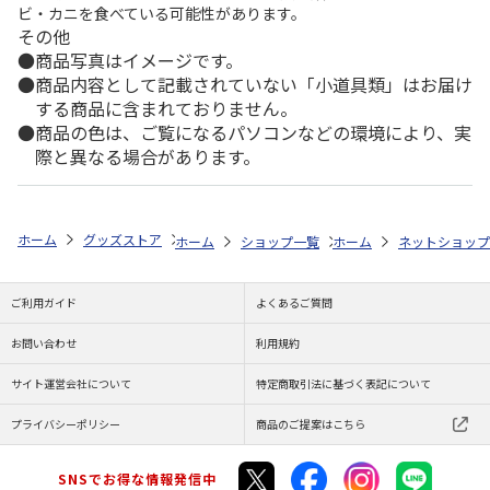
ビ・カニを食べている可能性があります。
その他
商品写真はイメージです。
商品内容として記載されていない「小道具類」はお届け
する商品に含まれておりません。
商品の色は、ご覧になるパソコンなどの環境により、実
際と異なる場合があります。
ホーム
グッズストア
スポーツ・スポーツ選手
NPB（日本野球機構）
ホーム
ショップ一覧
ホーム
レッツ
ネットショップ
26SNOOPY
ご利用ガイド
よくあるご質問
お問い合わせ
利用規約
サイト運営会社について
特定商取引法に基づく表記について
プライバシーポリシー
商品のご提案はこちら
SNSでお得な情報発信中