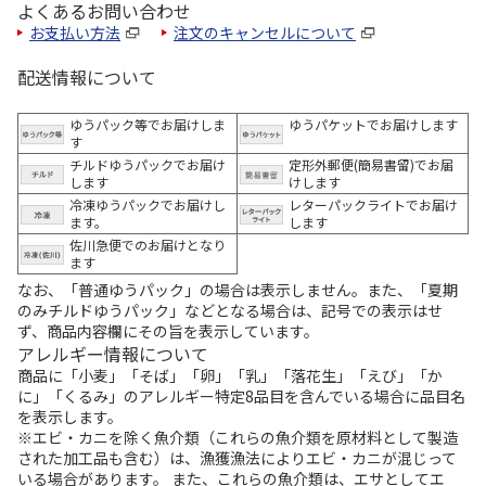
よくあるお問い合わせ
お支払い方法
注文のキャンセルについて
配送情報について
ゆうパック等でお届けしま
ゆうパケットでお届けします
す
チルドゆうパックでお届け
定形外郵便(簡易書留)でお届
します
けします
冷凍ゆうパックでお届けし
レターパックライトでお届け
ます。
します
佐川急便でのお届けとなり
ます
なお、「普通ゆうパック」の場合は表示しません。また、「夏期
のみチルドゆうパック」などとなる場合は、記号での表示はせ
ず、商品内容欄にその旨を表示しています。
アレルギー情報について
商品に「小麦」「そば」「卵」「乳」「落花生」「えび」「か
に」「くるみ」のアレルギー特定8品目を含んでいる場合に品目名
を表示します。
※エビ・カニを除く魚介類（これらの魚介類を原材料として製造
された加工品も含む）は、漁獲漁法によりエビ・カニが混じって
いる場合があります。 また、これらの魚介類は、エサとしてエ