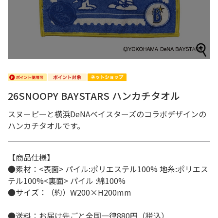
26SNOOPY BAYSTARS ハンカチタオル
スヌーピーと横浜DeNAベイスターズのコラボデザインの
ハンカチタオルです。
【商品仕様】
●素材：<表面> パイル:ポリエステル100% 地糸:ポリエス
テル100%<裏面> パイル :綿100%
●サイズ：（約）W200×H200mm
●送料：お届け先ごと全国一律880円（税込）