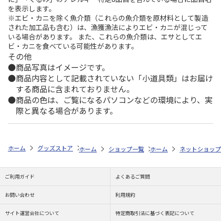
を表示します。
※エビ・カニを除く魚介類（これらの魚介類を原材料として製造
された加工品も含む）は、漁獲漁法によりエビ・カニが混じって
いる場合があります。 また、これらの魚介類は、エサとしてエ
ビ・カニを食べている可能性があります。
その他
商品写真はイメージです。
商品内容として記載されていない「小道具類」はお届け
する商品に含まれておりません。
商品の色は、ご覧になるパソコンなどの環境により、実
際と異なる場合があります。
ホーム
グッズストア
スポーツ・スポーツ選手
NPB（日本野球機構）
ホーム
ショップ一覧
ホーム
レッツ
ネットショップ
26SNOOPY
ご利用ガイド
よくあるご質問
お問い合わせ
利用規約
サイト運営会社について
特定商取引法に基づく表記について