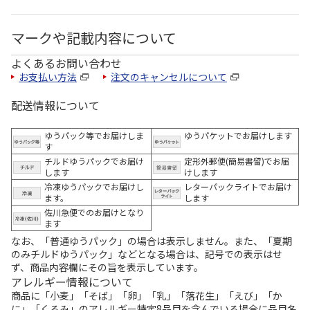
マークや記載内容について
よくあるお問い合わせ
お支払い方法
注文のキャンセルについて
配送情報について
ゆうパック等でお届けしま
ゆうパケットでお届けします
す
チルドゆうパックでお届け
定形外郵便(簡易書留)でお届
します
けします
冷凍ゆうパックでお届けし
レターパックライトでお届け
ます。
します
佐川急便でのお届けとなり
ます
なお、「普通ゆうパック」の場合は表示しません。また、「夏期
のみチルドゆうパック」などとなる場合は、記号での表示はせ
ず、商品内容欄にその旨を表示しています。
アレルギー情報について
商品に「小麦」「そば」「卵」「乳」「落花生」「えび」「か
に」「くるみ」のアレルギー特定8品目を含んでいる場合に品目名