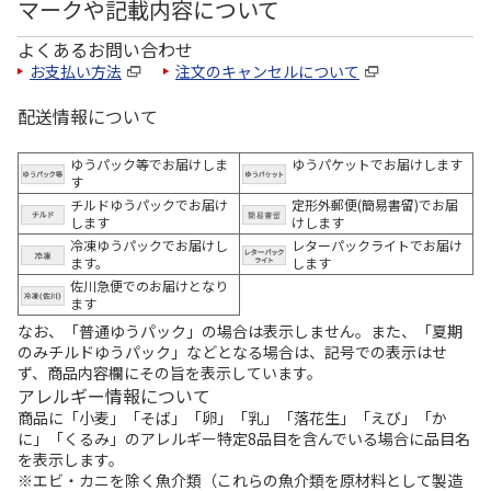
マークや記載内容について
よくあるお問い合わせ
お支払い方法
注文のキャンセルについて
配送情報について
ゆうパック等でお届けしま
ゆうパケットでお届けします
す
チルドゆうパックでお届け
定形外郵便(簡易書留)でお届
します
けします
冷凍ゆうパックでお届けし
レターパックライトでお届け
ます。
します
佐川急便でのお届けとなり
ます
なお、「普通ゆうパック」の場合は表示しません。また、「夏期
のみチルドゆうパック」などとなる場合は、記号での表示はせ
ず、商品内容欄にその旨を表示しています。
アレルギー情報について
商品に「小麦」「そば」「卵」「乳」「落花生」「えび」「か
に」「くるみ」のアレルギー特定8品目を含んでいる場合に品目名
を表示します。
※エビ・カニを除く魚介類（これらの魚介類を原材料として製造