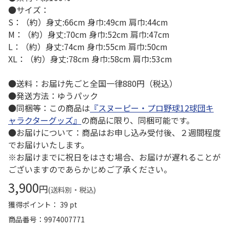
●サイズ：
S：（約）身丈:66cm 身巾:49cm 肩巾:44cm
M：（約）身丈:70cm 身巾:52cm 肩巾:47cm
L：（約）身丈:74cm 身巾:55cm 肩巾:50cm
XL：（約）身丈:78cm 身巾:58cm 肩巾:53cm
●送料：お届け先ごと全国一律880円（税込）
●発送方法：ゆうパック
●同梱等：この商品は
『スヌーピー・プロ野球12球団キ
ャラクターグッズ』
の商品に限り、同梱可能です。
●お届けについて：商品はお申し込み受付後、２週間程度
でお届けいたします。
※お届けまでに祝日をはさむ場合、お届けが遅れることが
ございますのであらかじめご了承ください。
3,900
円
(送料別・税込)
獲得ポイント： 39 pt
商品番号
9974007771