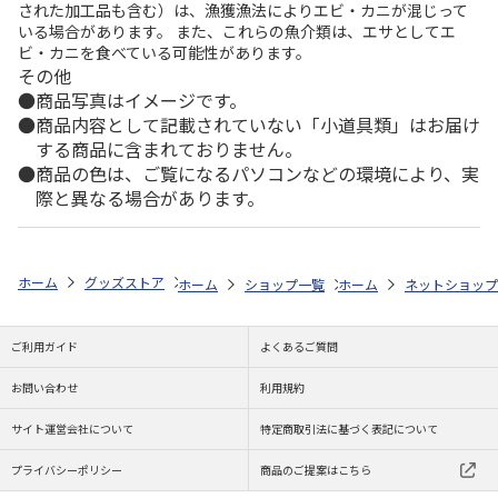
された加工品も含む）は、漁獲漁法によりエビ・カニが混じって
いる場合があります。 また、これらの魚介類は、エサとしてエ
ビ・カニを食べている可能性があります。
その他
商品写真はイメージです。
商品内容として記載されていない「小道具類」はお届け
する商品に含まれておりません。
商品の色は、ご覧になるパソコンなどの環境により、実
際と異なる場合があります。
ホーム
グッズストア
スポーツ・スポーツ選手
NPB（日本野球機構）
ホーム
ショップ一覧
ホーム
レッツ
ネットショップ
26SNOOPY 
ご利用ガイド
よくあるご質問
お問い合わせ
利用規約
サイト運営会社について
特定商取引法に基づく表記について
プライバシーポリシー
商品のご提案はこちら