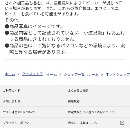
された加工品も含む）は、漁獲漁法によりエビ・カニが混じって
いる場合があります。 また、これらの魚介類は、エサとしてエ
ビ・カニを食べている可能性があります。
その他
商品写真はイメージです。
商品内容として記載されていない「小道具類」はお届け
する商品に含まれておりません。
商品の色は、ご覧になるパソコンなどの環境により、実
際と異なる場合があります。
ホーム
グッズストア
スポーツ・スポーツ選手
NPB（日本野球機構）
ホーム
ショップ一覧
ホーム
レッツ
ネットショップ
26SNOOPY 
ご利用ガイド
よくあるご質問
お問い合わせ
利用規約
サイト運営会社について
特定商取引法に基づく表記について
プライバシーポリシー
商品のご提案はこちら