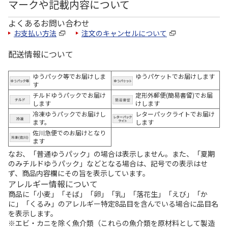
マークや記載内容について
よくあるお問い合わせ
お支払い方法
注文のキャンセルについて
配送情報について
ゆうパック等でお届けしま
ゆうパケットでお届けします
す
チルドゆうパックでお届け
定形外郵便(簡易書留)でお届
します
けします
冷凍ゆうパックでお届けし
レターパックライトでお届け
ます。
します
佐川急便でのお届けとなり
ます
なお、「普通ゆうパック」の場合は表示しません。また、「夏期
のみチルドゆうパック」などとなる場合は、記号での表示はせ
ず、商品内容欄にその旨を表示しています。
アレルギー情報について
商品に「小麦」「そば」「卵」「乳」「落花生」「えび」「か
に」「くるみ」のアレルギー特定8品目を含んでいる場合に品目名
を表示します。
※エビ・カニを除く魚介類（これらの魚介類を原材料として製造