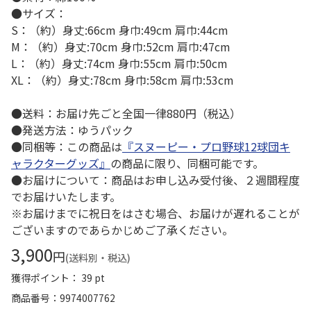
●サイズ：
S：（約）身丈:66cm 身巾:49cm 肩巾:44cm
M：（約）身丈:70cm 身巾:52cm 肩巾:47cm
L：（約）身丈:74cm 身巾:55cm 肩巾:50cm
XL：（約）身丈:78cm 身巾:58cm 肩巾:53cm
●送料：お届け先ごと全国一律880円（税込）
●発送方法：ゆうパック
●同梱等：この商品は
『スヌーピー・プロ野球12球団キ
ャラクターグッズ』
の商品に限り、同梱可能です。
●お届けについて：商品はお申し込み受付後、２週間程度
でお届けいたします。
※お届けまでに祝日をはさむ場合、お届けが遅れることが
ございますのであらかじめご了承ください。
3,900
円
(送料別・税込)
獲得ポイント： 39 pt
商品番号
9974007762