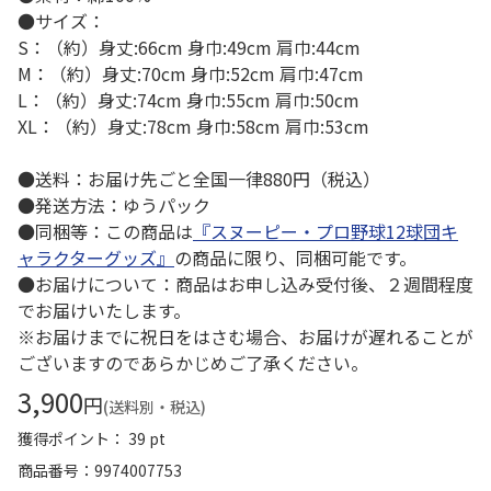
●サイズ：
S：（約）身丈:66cm 身巾:49cm 肩巾:44cm
M：（約）身丈:70cm 身巾:52cm 肩巾:47cm
L：（約）身丈:74cm 身巾:55cm 肩巾:50cm
XL：（約）身丈:78cm 身巾:58cm 肩巾:53cm
●送料：お届け先ごと全国一律880円（税込）
●発送方法：ゆうパック
●同梱等：この商品は
『スヌーピー・プロ野球12球団キ
ャラクターグッズ』
の商品に限り、同梱可能です。
●お届けについて：商品はお申し込み受付後、２週間程度
でお届けいたします。
※お届けまでに祝日をはさむ場合、お届けが遅れることが
ございますのであらかじめご了承ください。
3,900
円
(送料別・税込)
獲得ポイント： 39 pt
商品番号
9974007753