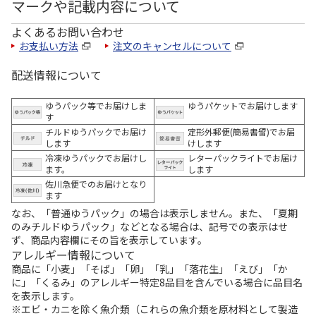
マークや記載内容について
よくあるお問い合わせ
お支払い方法
注文のキャンセルについて
配送情報について
ゆうパック等でお届けしま
ゆうパケットでお届けします
す
チルドゆうパックでお届け
定形外郵便(簡易書留)でお届
します
けします
冷凍ゆうパックでお届けし
レターパックライトでお届け
ます。
します
佐川急便でのお届けとなり
ます
なお、「普通ゆうパック」の場合は表示しません。また、「夏期
のみチルドゆうパック」などとなる場合は、記号での表示はせ
ず、商品内容欄にその旨を表示しています。
アレルギー情報について
商品に「小麦」「そば」「卵」「乳」「落花生」「えび」「か
に」「くるみ」のアレルギー特定8品目を含んでいる場合に品目名
を表示します。
※エビ・カニを除く魚介類（これらの魚介類を原材料として製造