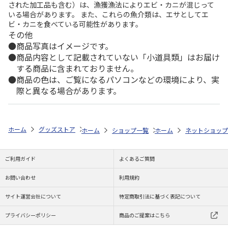
された加工品も含む）は、漁獲漁法によりエビ・カニが混じって
いる場合があります。 また、これらの魚介類は、エサとしてエ
ビ・カニを食べている可能性があります。
その他
商品写真はイメージです。
商品内容として記載されていない「小道具類」はお届け
する商品に含まれておりません。
商品の色は、ご覧になるパソコンなどの環境により、実
際と異なる場合があります。
ホーム
グッズストア
スポーツ・スポーツ選手
NPB（日本野球機構）
ホーム
ショップ一覧
ホーム
レッツ
ネットショップ
26SNOOPY 
ご利用ガイド
よくあるご質問
お問い合わせ
利用規約
サイト運営会社について
特定商取引法に基づく表記について
プライバシーポリシー
商品のご提案はこちら