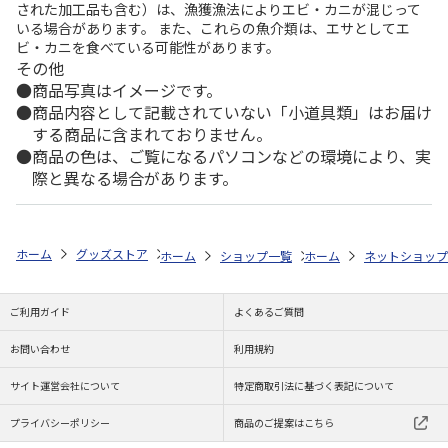
された加工品も含む）は、漁獲漁法によりエビ・カニが混じって
いる場合があります。 また、これらの魚介類は、エサとしてエ
ビ・カニを食べている可能性があります。
その他
商品写真はイメージです。
商品内容として記載されていない「小道具類」はお届け
する商品に含まれておりません。
商品の色は、ご覧になるパソコンなどの環境により、実
際と異なる場合があります。
ホーム
グッズストア
スポーツ・スポーツ選手
NPB（日本野球機構）
ホーム
ショップ一覧
ホーム
レッツ
ネットショップ
26SNOOPY 
ご利用ガイド
よくあるご質問
お問い合わせ
利用規約
サイト運営会社について
特定商取引法に基づく表記について
プライバシーポリシー
商品のご提案はこちら