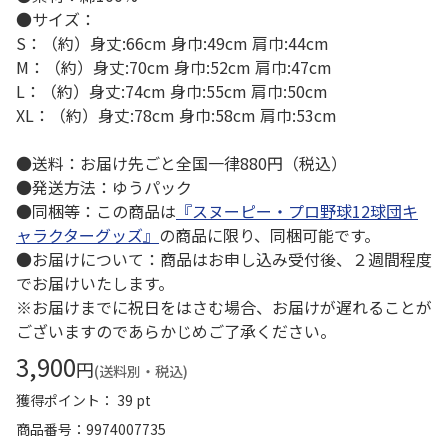
●サイズ：
S：（約）身丈:66cm 身巾:49cm 肩巾:44cm
M：（約）身丈:70cm 身巾:52cm 肩巾:47cm
L：（約）身丈:74cm 身巾:55cm 肩巾:50cm
XL：（約）身丈:78cm 身巾:58cm 肩巾:53cm
●送料：お届け先ごと全国一律880円（税込）
●発送方法：ゆうパック
●同梱等：この商品は
『スヌーピー・プロ野球12球団キ
ャラクターグッズ』
の商品に限り、同梱可能です。
●お届けについて：商品はお申し込み受付後、２週間程度
でお届けいたします。
※お届けまでに祝日をはさむ場合、お届けが遅れることが
ございますのであらかじめご了承ください。
3,900
円
(送料別・税込)
獲得ポイント： 39 pt
商品番号
9974007735