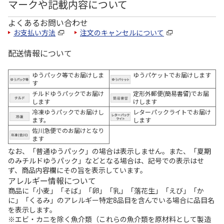
マークや記載内容について
よくあるお問い合わせ
お支払い方法
注文のキャンセルについて
配送情報について
ゆうパック等でお届けしま
ゆうパケットでお届けします
す
チルドゆうパックでお届け
定形外郵便(簡易書留)でお届
します
けします
冷凍ゆうパックでお届けし
レターパックライトでお届け
ます。
します
佐川急便でのお届けとなり
ます
なお、「普通ゆうパック」の場合は表示しません。また、「夏期
のみチルドゆうパック」などとなる場合は、記号での表示はせ
ず、商品内容欄にその旨を表示しています。
アレルギー情報について
商品に「小麦」「そば」「卵」「乳」「落花生」「えび」「か
に」「くるみ」のアレルギー特定8品目を含んでいる場合に品目名
を表示します。
※エビ・カニを除く魚介類（これらの魚介類を原材料として製造