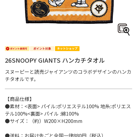
26SNOOPY GIANTS ハンカチタオル
スヌーピーと読売ジャイアンツのコラボデザインのハンカ
チタオルです。
【商品仕様】
●素材：<表面> パイル:ポリエステル100% 地糸:ポリエス
テル100%<裏面> パイル :綿100%
●サイズ：（約）W200×H200mm
●送料：お届け先ごと全国一律880円（税込）