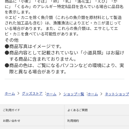
商品に「小麦」「そば」「卵」「乳」「落花生」「えび」「か
に」「くるみ」のアレルギー特定8品目を含んでいる場合に品目名
を表示します。
※エビ・カニを除く魚介類（これらの魚介類を原材料として製造
された加工品も含む）は、漁獲漁法によりエビ・カニが混じって
いる場合があります。 また、これらの魚介類は、エサとしてエ
ビ・カニを食べている可能性があります。
その他
商品写真はイメージです。
商品内容として記載されていない「小道具類」はお届け
する商品に含まれておりません。
商品の色は、ご覧になるパソコンなどの環境により、実
際と異なる場合があります。
ホーム
グッズストア
スポーツ・スポーツ選手
NPB（日本野球機構）
ホーム
ショップ一覧
ホーム
レッツ
ネットショップ
26SNOOPY
ご利用ガイド
よくあるご質問
お問い合わせ
利用規約