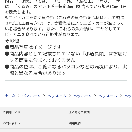
商品に「小麦」「そば」「卵」「乳」「落花生」「えび」「か
に」「くるみ」のアレルギー特定8品目を含んでいる場合に品目名
を表示します。
※エビ・カニを除く魚介類（これらの魚介類を原材料として製造
された加工品も含む）は、漁獲漁法によりエビ・カニが混じって
いる場合があります。 また、これらの魚介類は、エサとしてエ
ビ・カニを食べている可能性があります。
その他
商品写真はイメージです。
商品内容として記載されていない「小道具類」はお届け
する商品に含まれておりません。
商品の色は、ご覧になるパソコンなどの環境により、実
際と異なる場合があります。
ホーム
ペットストア
ケージ・飼育その他用品
ケース（昆虫用）
ホーム
ペットストア
ホーム
ペットストア
ケージ・飼育その他用品
ホーム
ペットストア
ケージ・飼育その
ホーム
ケー
ペッ
ケ
ご利用ガイド
よくあるご質問
お問い合わせ
利用規約