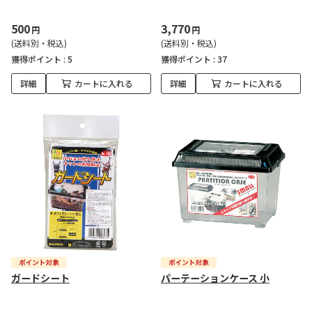
500
3,770
円
円
(送料別・税込)
(送料別・税込)
獲得ポイント :
5
獲得ポイント :
37
詳細
カートに入れる
詳細
カートに入れる
ガードシート
パーテーションケース 小