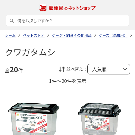
ホーム
ペットストア
ケージ・飼育その他用品
ケース（昆虫用）
クワガタムシ
20
並べ替え：
全
件
1件～20件を表示