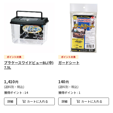
プラケースワイドビューBL(中)
ガードシート
7.5L
1,410
140
円
円
(送料別・税込)
(送料別・税込)
獲得ポイント :
14
獲得ポイント :
1
詳細
カートに入れる
詳細
カートに入れる